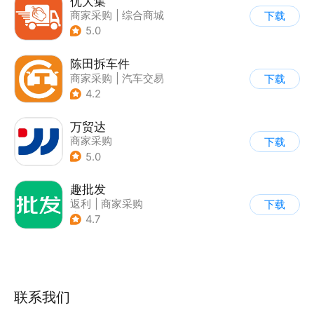
优大集
商家采购
|
综合商城
下载
5.0
陈田拆车件
商家采购
|
汽车交易
下载
4.2
万贸达
商家采购
下载
5.0
趣批发
返利
|
商家采购
下载
|
农产品商城
4.7
联系我们