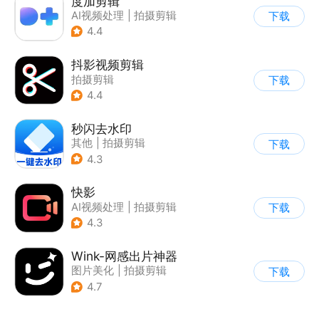
度加剪辑
AI视频处理
|
拍摄剪辑
下载
4.4
抖影视频剪辑
拍摄剪辑
下载
4.4
秒闪去水印
其他
|
拍摄剪辑
下载
4.3
快影
AI视频处理
|
拍摄剪辑
下载
4.3
Wink-网感出片神器
图片美化
|
拍摄剪辑
下载
4.7