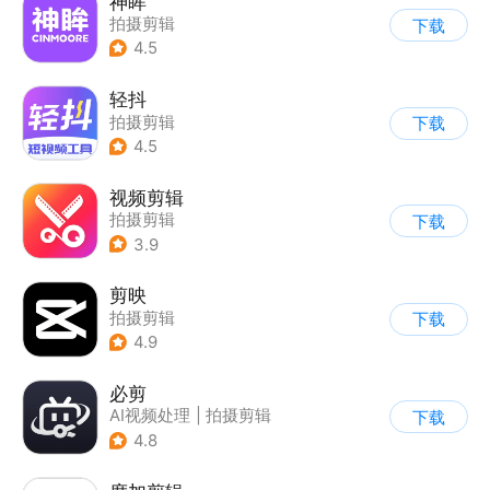
神眸
拍摄剪辑
下载
4.5
轻抖
拍摄剪辑
下载
4.5
视频剪辑
拍摄剪辑
下载
3.9
剪映
拍摄剪辑
下载
4.9
必剪
AI视频处理
|
拍摄剪辑
下载
4.8