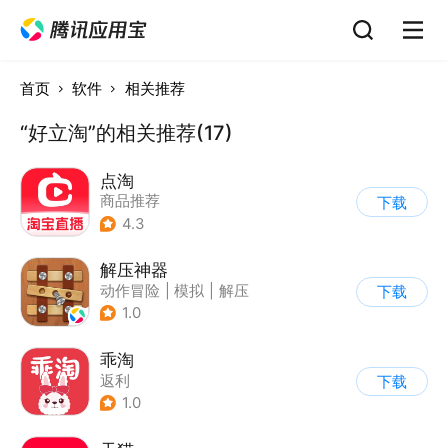
首页
软件
相关推荐
“好立淘”的相关推荐(17)
点淘
商品推荐
下载
4.3
解压神器
动作冒险
|
模拟
|
解压
下载
|
像素风
1.0
乖淘
返利
下载
1.0