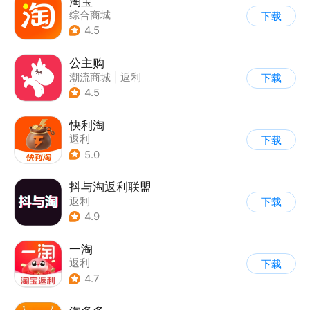
淘宝
综合商城
下载
4.5
公主购
潮流商城
|
返利
下载
|
综合商城
4.5
快利淘
返利
下载
5.0
抖与淘返利联盟
返利
下载
4.9
一淘
返利
下载
4.7