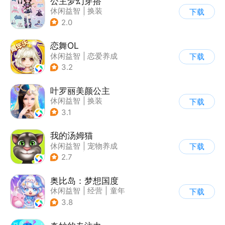
公主梦幻穿搭
休闲益智
|
换装
下载
|
女性向
|
卡通
2.0
恋舞OL
休闲益智
|
恋爱养成
下载
|
仙侠
|
女性向
3.2
叶罗丽美颜公主
休闲益智
|
换装
下载
|
动漫改编
3.1
|
精灵梦叶罗丽
我的汤姆猫
休闲益智
|
宠物养成
下载
|
汤姆猫
|
儿童游戏
2.7
奥比岛：梦想国度
休闲益智
|
经营
|
童年
下载
|
萌系
3.8