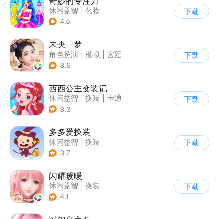
奇妙的专注力
休闲益智
|
化妆
下载
|
宝宝巴士
|
儿童游戏
4.5
未央一梦
角色扮演
|
模拟
|
宫廷
下载
|
古风
3.5
西西公主变装记
休闲益智
|
换装
|
卡通
下载
3.3
多多爱换装
休闲益智
|
换装
下载
|
儿童游戏
|
卡通
3.7
闪耀暖暖
休闲益智
|
换装
下载
|
美少女
|
二次元
4.1