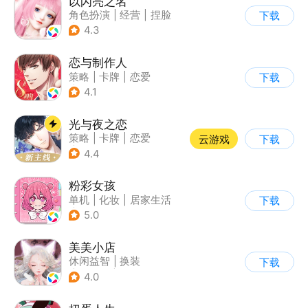
以闪亮之名
角色扮演
|
经营
|
捏脸
下载
|
二次元
4.3
恋与制作人
策略
|
卡牌
|
恋爱
下载
|
乙女
4.1
光与夜之恋
策略
|
卡牌
|
恋爱
云游戏
下载
|
乙女
4.4
粉彩女孩
单机
|
化妆
|
居家生活
下载
|
女性向
5.0
美美小店
休闲益智
|
换装
下载
|
女性向
|
卡通
4.0