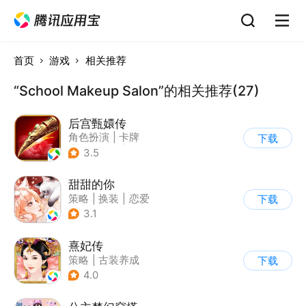
首页
游戏
相关推荐
“School Makeup Salon”的相关推荐(27)
后宫甄嬛传
角色扮演
|
卡牌
下载
|
架空历史
|
甄嬛传
3.5
甜甜的你
策略
|
换装
|
恋爱
下载
|
乙女
3.1
熹妃传
策略
|
古装养成
下载
|
架空历史
|
熹妃传
4.0