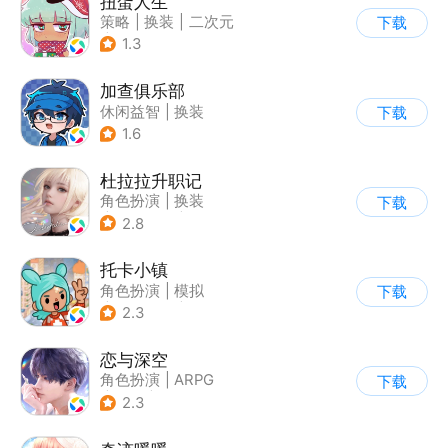
扭蛋人生
策略
|
换装
|
二次元
下载
|
休闲益智
1.3
加查俱乐部
休闲益智
|
换装
下载
1.6
杜拉拉升职记
角色扮演
|
换装
下载
|
小说改编
|
捏脸
2.8
托卡小镇
角色扮演
|
模拟
下载
|
学习教育
|
治愈
2.3
恋与深空
角色扮演
|
ARPG
下载
|
恋爱
|
乙女
2.3