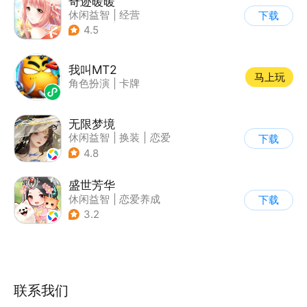
奇迹暖暖
休闲益智
|
经营
下载
|
美少女
|
动漫
4.5
我叫MT2
马上玩
角色扮演
|
卡牌
无限梦境
休闲益智
|
换装
|
恋爱
下载
|
乙女
4.8
盛世芳华
休闲益智
|
恋爱养成
下载
|
架空历史
|
女性向
3.2
联系我们