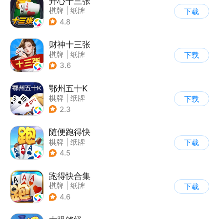
开心十三张
棋牌
|
纸牌
下载
4.8
财神十三张
棋牌
|
纸牌
下载
3.6
鄂州五十K
棋牌
|
纸牌
下载
2.3
随便跑得快
棋牌
|
纸牌
下载
4.5
跑得快合集
棋牌
|
纸牌
下载
4.6