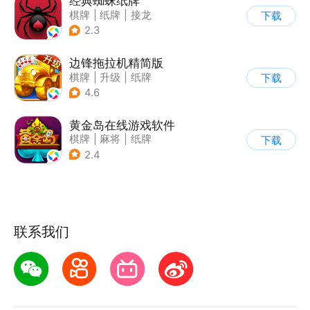
经典蜘蛛纸牌
棋牌
|
纸牌
|
接龙
下载
2.3
边锋拖拉机精简版
棋牌
|
升级
|
纸牌
下载
4.6
黄金岛在线游戏软件
棋牌
|
麻将
|
纸牌
下载
2.4
联系我们