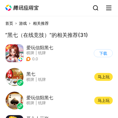
首页
游戏
相关推荐
“黑七（在线竞技）”的相关推荐(31)
爱玩信阳黑七
棋牌
|
纸牌
下载
0.0
黑七
马上玩
棋牌
|
纸牌
爱玩信阳黑七
马上玩
棋牌
|
纸牌