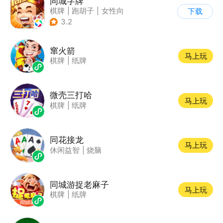
同城字牌
棋牌
|
跑胡子
|
女性向
下载
|
中国风
3.2
窜火箭
马上玩
棋牌
|
纸牌
微壳三打哈
马上玩
棋牌
|
纸牌
同花接龙
马上玩
休闲益智
|
烧脑
同城游捉老麻子
马上玩
棋牌
|
纸牌