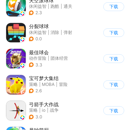
天空滚球球
休闲益智
|
跑酷
|
通关
下载
2.3
分裂球球
休闲益智
|
消除
|
弹射
下载
0.0
最佳球会
动作冒险
|
团体经营
下载
|
足球
|
匹配对战
3.3
宝可梦大集结
策略
|
MOBA
|
冒险
下载
|
精灵宝可梦
2.6
弓箭手大作战
策略
|
io
|
战争
下载
|
非对称竞技
3.0