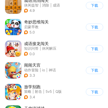
成语消消闯关
休闲益智
|
消除
|
成语
下载
4.9
奇妙思维闯关
启蒙早教
下载
5.0
成语接龙闯关
知识问答
|
休闲解压
下载
0.0
闹闹天宫
动作冒险
|
io
|
神话
下载
|
中国风
3.3
放学别跑
策略
|
射击
|
5v5
|
Q版
下载
3.4