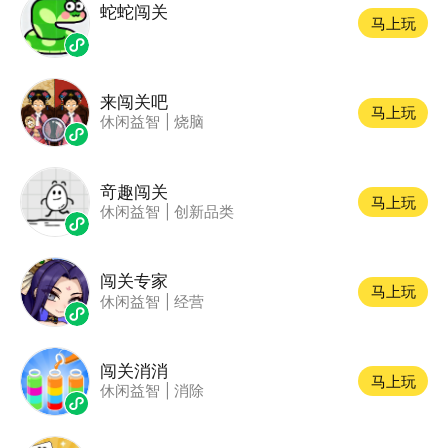
蛇蛇闯关
马上玩
来闯关吧
马上玩
休闲益智
|
烧脑
竒趣闯关
马上玩
休闲益智
|
创新品类
闯关专家
马上玩
休闲益智
|
经营
闯关消消
马上玩
休闲益智
|
消除