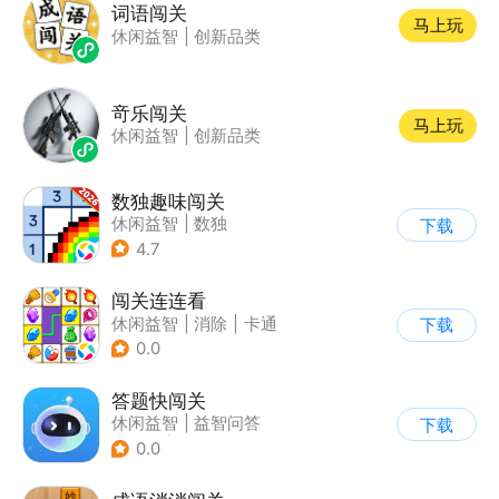
词语闯关
马上玩
休闲益智
|
创新品类
竒乐闯关
马上玩
休闲益智
|
创新品类
数独趣味闯关
休闲益智
|
数独
下载
|
云步互娱
4.7
闯关连连看
休闲益智
|
消除
|
卡通
下载
|
连线
0.0
答题快闯关
休闲益智
|
益智问答
下载
|
文化
|
学习教育
0.0