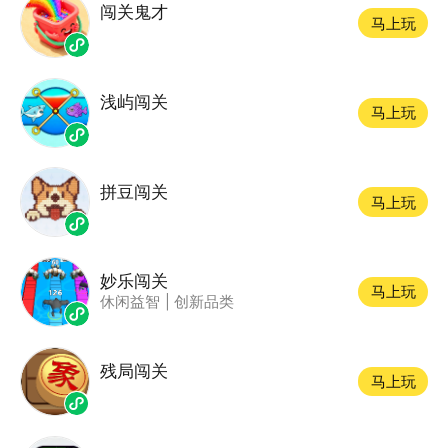
闯关鬼才
马上玩
浅屿闯关
马上玩
拼豆闯关
马上玩
妙乐闯关
马上玩
休闲益智
|
创新品类
残局闯关
马上玩