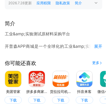
2026.7.28
更新
应用权限
隐私政策
简介
简介
工业&amp;实验测试原材料采购平台
开普森APP商城是一个全球化的工业&amp;实验测试
展开
零部件采购平台，专注于为全球客户提供高品质的温度
测量控制、压力传感、液位传感、温控设备仪表、产品
你可能还喜欢
更多
加热、数控机加工、管阀件板金、以及非标定制服务。
开普森致力于提供广泛的电子元器件产品线，涵盖各种
规格、温度段和型号，以满足不同行业和应用场景的需
求。
美团管家
拼多多商家版
货拉拉司机版
抖音来客
下载
下载
下载
下载
开普森深耕于定制服务和设计方案，帮助客户系统化的