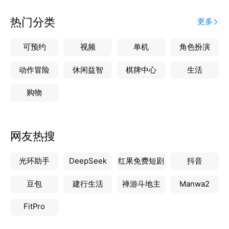
解决电子元器件等技术难题，提升产品性能和可靠性。
通过开普森APP一站式服务，对接、设计、开发、验
热门分类
更多
证、交付等快速解决所需要的产品及方案。
可预约
视频
单机
角色扮演
动作冒险
休闲益智
棋牌中心
生活
购物
网友热搜
光环助手
DeepSeek
红果免费短剧
抖音
豆包
建行生活
禅游斗地主
Manwa2
FitPro