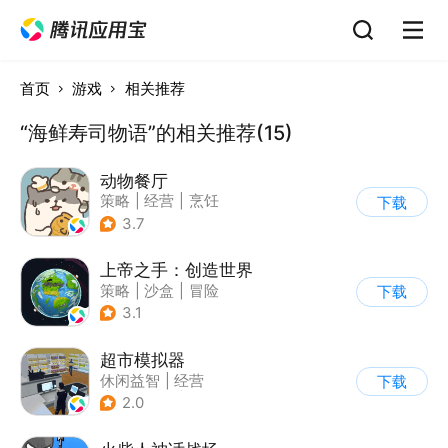
首页
游戏
相关推荐
“海鲜寿司物语”的相关推荐(15)
动物餐厅
策略
|
经营
|
烹饪
下载
|
宠物
3.7
上帝之手：创造世界
策略
|
沙盒
|
冒险
下载
|
卡通
3.1
超市模拟器
休闲益智
|
经营
下载
|
文字游戏
|
模拟
2.0