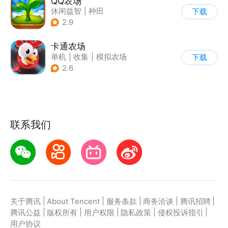
QQ农场
休闲益智
|
种田
下载
|
田园生活
|
卡通
2.9
卡通农场
单机
|
收集
|
模拟农场
下载
|
卡通
2.6
联系我们
|
|
|
|
|
关于腾讯
About Tencent
服务条款
商务洽谈
腾讯招聘
|
|
|
|
|
腾讯公益
版权所有
用户权限
隐私政策
侵权投诉指引
用户协议