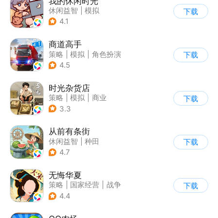
我的休闲时光
休闲益智
|
模拟
下载
4.1
商道高手
策略
|
模拟
|
角色扮演
下载
|
收集
4.5
时光杂货店
策略
|
模拟
|
商业
下载
|
童年
3.3
从前有条街
休闲益智
|
种田
下载
|
田园生活
|
古风
4.7
无悔华夏
策略
|
国家经营
|
战争
下载
|
中国风
4.4