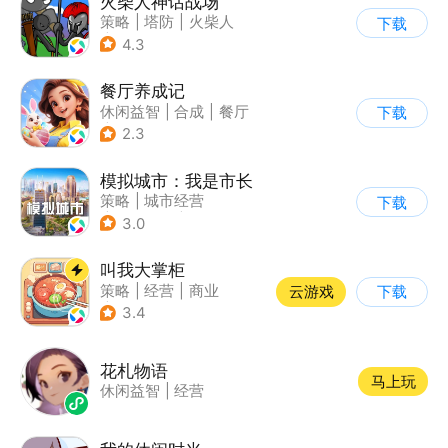
火柴人神话战场
策略
|
塔防
|
火柴人
下载
|
休闲益智
4.3
餐厅养成记
休闲益智
|
合成
|
餐厅
下载
|
清新
2.3
模拟城市：我是市长
策略
|
城市经营
下载
|
模拟城市
|
开放世界
3.0
叫我大掌柜
策略
|
经营
|
商业
云游戏
下载
|
古风
3.4
花札物语
马上玩
休闲益智
|
经营