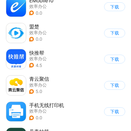
EMobile10
效率办公
下载
0.0
盟楚
效率办公
下载
0.0
快推帮
效率办公
下载
4.5
青云聚信
效率办公
下载
5.0
手机无线打印机
效率办公
下载
0.0