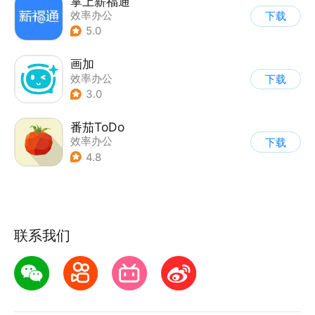
掌上薪福通
效率办公
下载
5.0
画加
效率办公
下载
3.0
番茄ToDo
效率办公
下载
4.8
联系我们