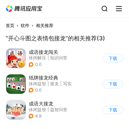
首页
软件
相关推荐
“开心斗图之表情包接龙”的相关推荐(3)
成语接龙闯关
休闲解压
|
知识问答
下载
0.0
纸牌接龙经典
休闲益智
|
接龙
|
写实
下载
|
棋牌
0.0
成语大接龙
休闲益智
|
益智问答
下载
|
成语
4.9