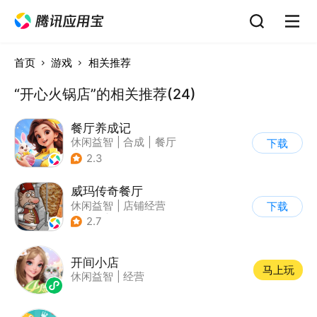
首页
游戏
相关推荐
“开心火锅店”的相关推荐(24)
餐厅养成记
休闲益智
|
合成
|
餐厅
下载
|
清新
2.3
威玛传奇餐厅
休闲益智
|
店铺经营
下载
|
美食
|
卡通
2.7
开间小店
马上玩
休闲益智
|
经营