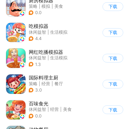
厨房模拟器
策略
|
模拟
|
美食
下载
|
剧情
0.0
吃模拟器
休闲益智
|
生活模拟
下载
|
美食
|
卡通
4.4
网红吃播模拟器
休闲益智
|
生活模拟
下载
|
美食
1.3
国际料理主厨
策略
|
经营
|
餐厅
下载
|
学习教育
3.0
百味食光
休闲益智
|
经营
|
美食
下载
|
卡通
0.0