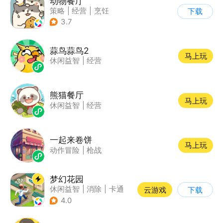
动物餐厅
策略
|
经营
|
烹饪
下载
|
宠物
3.7
蒜鸟蒜鸟2
马上玩
休闲益智
|
经营
熊猫餐厅
马上玩
休闲益智
|
经营
一起来卷饼
马上玩
动作冒险
|
枪战
梦幻花园
休闲益智
|
消除
|
卡通
云游戏
下载
|
创梦天地
4.0