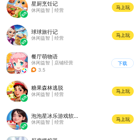
星厨烹饪记
马上玩
休闲益智
|
经营
球球旅行记
马上玩
休闲益智
|
经营
餐厅萌物语
休闲益智
|
店铺经营
下载
|
美食
|
萌系
3.5
糖果森林逃脱
马上玩
休闲益智
|
经营
泡泡星冰乐游戏软件V1.0
马上玩
休闲益智
|
经营