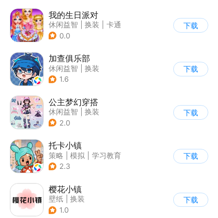
我的生日派对
休闲益智
|
换装
|
卡通
下载
0.0
加查俱乐部
休闲益智
|
换装
下载
1.6
公主梦幻穿搭
休闲益智
|
换装
下载
|
女性向
|
卡通
2.0
托卡小镇
策略
|
模拟
|
学习教育
下载
|
Q版
2.3
樱花小镇
壁纸
|
换装
下载
1.0