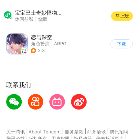
宝宝巴士奇妙怪物医院
马上玩
休闲益智
|
烧脑
恋与深空
角色扮演
|
ARPG
下载
|
恋爱
|
乙女
2.3
联系我们
|
|
|
|
|
关于腾讯
About Tencent
服务条款
商务洽谈
腾讯招聘
|
|
|
|
|
腾讯公益
版权所有
用户权限
隐私政策
侵权投诉指引