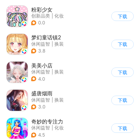
粉彩少女
创新品类
|
化妆
下载
|
女性向
|
卡通
0.0
梦幻童话镇2
休闲益智
|
换装
下载
|
女性向
|
二次元
3.8
美美小店
休闲益智
|
换装
下载
|
女性向
|
卡通
4.0
盛唐烟雨
休闲益智
|
换装
下载
|
架空历史
|
剧情
3.0
奇妙的专注力
休闲益智
|
化妆
下载
|
宝宝巴士
|
儿童游戏
4.5