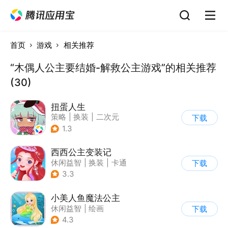
首页
游戏
相关推荐
“木偶人公主要结婚-解救公主游戏”的相关推荐
(30)
扭蛋人生
策略
|
换装
|
二次元
下载
|
休闲益智
1.3
西西公主变装记
休闲益智
|
换装
|
卡通
下载
3.3
小美人鱼魔法公主
休闲益智
|
绘画
下载
|
儿童游戏
|
填色
4.3