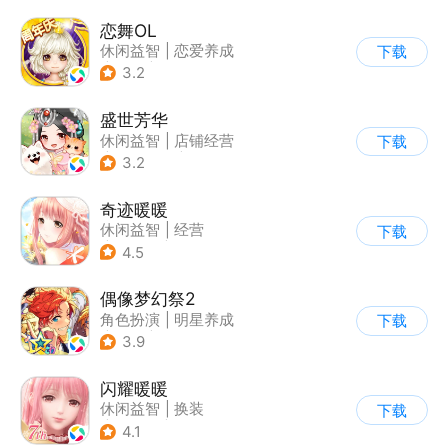
恋舞OL
休闲益智
|
恋爱养成
下载
|
仙侠
|
女性向
3.2
盛世芳华
休闲益智
|
店铺经营
下载
|
架空历史
|
女性向
3.2
奇迹暖暖
休闲益智
|
经营
下载
|
美少女
|
动漫
4.5
偶像梦幻祭2
角色扮演
|
明星养成
下载
|
音乐
|
偶像梦幻祭
3.9
闪耀暖暖
休闲益智
|
换装
下载
|
美少女
|
二次元
4.1