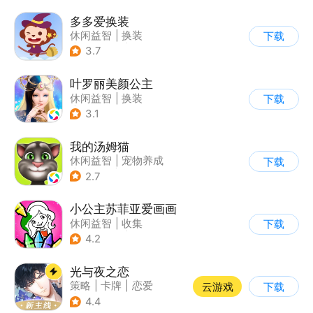
多多爱换装
休闲益智
|
换装
下载
|
儿童游戏
|
卡通
3.7
叶罗丽美颜公主
休闲益智
|
换装
下载
|
动漫改编
3.1
|
精灵梦叶罗丽
我的汤姆猫
休闲益智
|
宠物养成
下载
|
汤姆猫
|
儿童游戏
2.7
小公主苏菲亚爱画画
休闲益智
|
收集
下载
|
儿童游戏
|
卡通
4.2
光与夜之恋
策略
|
卡牌
|
恋爱
云游戏
下载
|
乙女
4.4