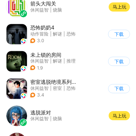
箭头大闯关
马上玩
休闲益智
|
烧脑
恐怖奶奶4
动作冒险
|
解谜
|
恐怖
下载
|
恐怖奶奶
3.0
未上锁的房间
休闲益智
|
解谜
|
推理
下载
|
端游移植
1.9
密室逃脱绝境系列9无人医院
休闲益智
|
密室
|
恐怖
下载
|
密室逃脱
3.4
逃脱派对
马上玩
休闲益智
|
烧脑