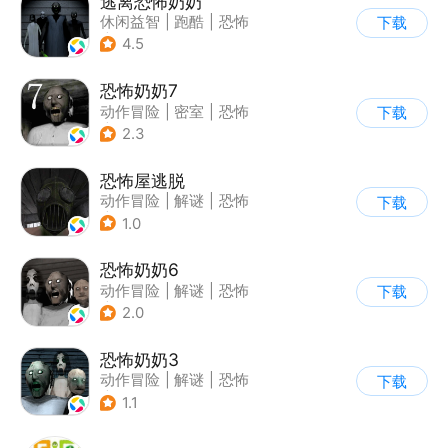
逃离恐怖奶奶
休闲益智
|
跑酷
|
恐怖
下载
|
卡通
4.5
恐怖奶奶7
动作冒险
|
密室
|
恐怖
下载
|
恐怖奶奶
2.3
恐怖屋逃脱
动作冒险
|
解谜
|
恐怖
下载
|
暗黑
1.0
恐怖奶奶6
动作冒险
|
解谜
|
恐怖
下载
|
恐怖奶奶
2.0
恐怖奶奶3
动作冒险
|
解谜
|
恐怖
下载
|
恐怖奶奶
1.1