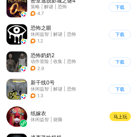
密室逃脱影城之谜4
策略
|
解谜
|
恐怖
下载
|
密室逃脱
4.7
恐怖之眼
休闲益智
|
解谜
|
恐怖
下载
|
单机
1.2
恐怖奶奶2
动作冒险
|
收集
|
恐怖
下载
|
恐怖奶奶
2.9
新干线0号
休闲益智
|
解谜
|
恐怖
下载
|
写实
1.3
纸嫁衣
马上玩
休闲益智
|
烧脑