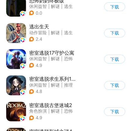
恐怖奶奶终极版
休闲益智
|
解谜
|
逃生
下载
|
恐怖奶奶
0.0
逃出生天
动作冒险
|
解谜
|
逃生
下载
|
剧情
2.4
密室逃脱17守护公寓
休闲益智
|
解谜
|
恐怖
下载
|
密室逃脱
4.9
密室逃脱求生系列1极地冒险
休闲益智
|
解谜
|
推理
下载
|
密室逃脱
4.8
密室逃脱古堡迷城2
角色扮演
|
解谜
|
恐怖
下载
|
密室逃脱
4.9