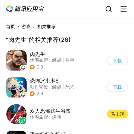
首页
游戏
相关推荐
“肉先生”的相关推荐(26)
肉先生
休闲益智
|
解谜
|
生存
下载
|
卡通
0.0
恐怖冰淇淋6
动作冒险
|
解谜
|
恐怖
下载
|
暗黑
2.6
双人恐怖逃生游戏
马上玩
休闲益智
|
烧脑