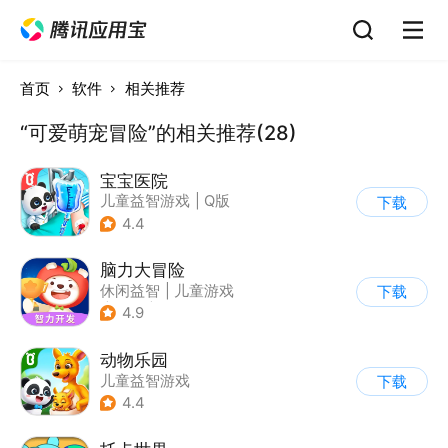
首页
软件
相关推荐
“可爱萌宠冒险”的相关推荐(28)
宝宝医院
儿童益智游戏
|
Q版
下载
4.4
脑力大冒险
休闲益智
|
儿童游戏
下载
|
卡通
|
学习教育
4.9
动物乐园
儿童益智游戏
下载
4.4