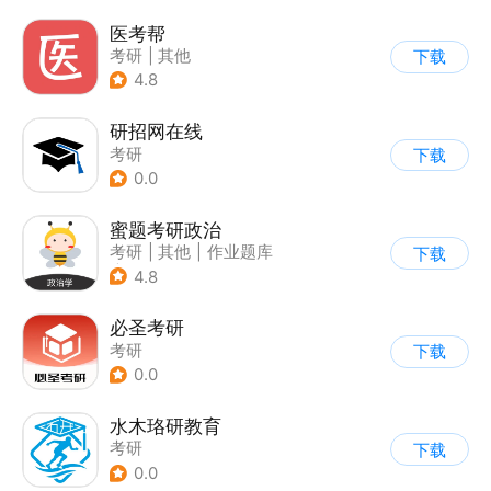
医考帮
考研
|
其他
下载
4.8
研招网在线
考研
下载
0.0
蜜题考研政治
考研
|
其他
|
作业题库
下载
|
英语学习
4.8
必圣考研
考研
下载
0.0
水木珞研教育
考研
下载
0.0