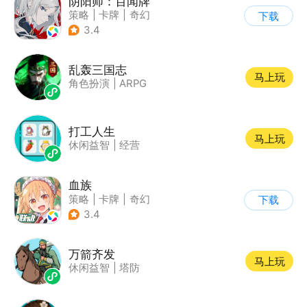
阴阳师：百闻牌
策略
|
卡牌
|
奇幻
下载
|
阴阳师
3.4
乱轰三国志
马上玩
角色扮演
|
ARPG
打工人生
马上玩
休闲益智
|
经营
血族
策略
|
卡牌
|
奇幻
下载
|
血族
3.4
万箭齐发
马上玩
休闲益智
|
塔防