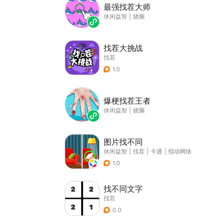
最强找茬大师
休闲益智
|
烧脑
找茬大挑战
找茬
1.0
爆梗找茬王者
休闲益智
|
烧脑
图片找不同
休闲益智
|
找茬
|
卡通
|
指动网络
1.0
找不同文字
找茬
0.0