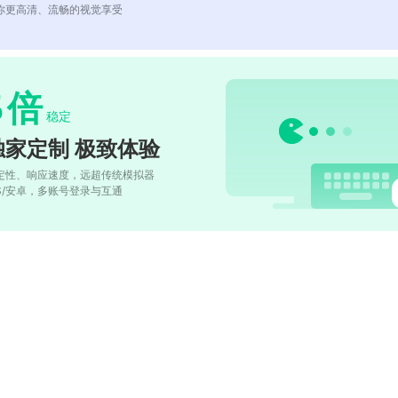
你更高清、流畅的视觉享受
5
倍
稳定
独家定制 极致体验
定性、响应速度，远超传统模拟器
OS/安卓，多账号登录与互通