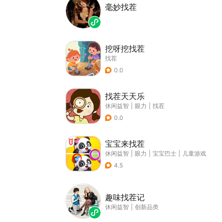
毫妙找茬
挖呀挖找茬
找茬
0.0
找茬天天乐
休闲益智
|
眼力
|
找茬
0.0
宝宝来找茬
休闲益智
|
眼力
|
宝宝巴士
|
儿童游戏
4.5
趣味找茬记
休闲益智
|
创新品类