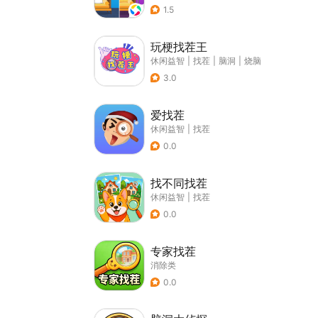
1.5
玩梗找茬王
休闲益智
|
找茬
|
脑洞
|
烧脑
3.0
爱找茬
休闲益智
|
找茬
0.0
找不同找茬
休闲益智
|
找茬
0.0
专家找茬
消除类
0.0