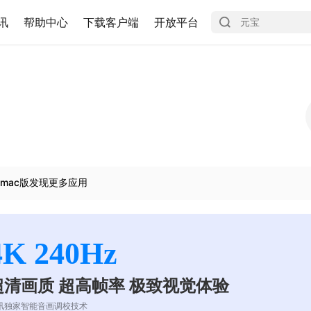
讯
帮助中心
下载客户端
开放平台
mac版发现更多应用
4K 240Hz
超清画质 超高帧率 极致视觉体验
讯独家智能音画调校技术