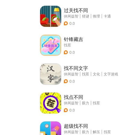
过关找不同
休闲益智
|
猜谜
|
推理
|
卡通
0.0
针锋藏吉
找茬
0.0
找不同文字
休闲益智
|
找茬
|
文化
|
文字游戏
0.0
找点不同
休闲益智
|
眼力
|
找茬
0.0
超级找不同
休闲益智
|
眼力
|
解压
|
找茬