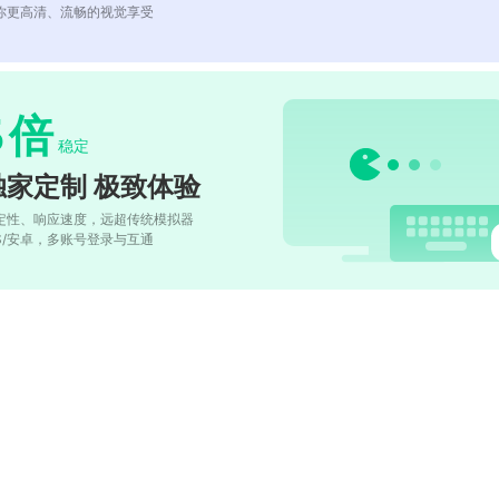
你更高清、流畅的视觉享受
5
倍
稳定
独家定制 极致体验
定性、响应速度，远超传统模拟器
OS/安卓，多账号登录与互通