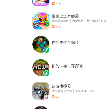
4.9
宝宝巴士奇妙屋
儿童益智游戏
|
启蒙早教
|
数学数独
|
Q版
4.6
你世界生存探险
你的世界生存探险
超市模拟器
休闲益智
|
经营
|
文字游戏
|
模拟
2.0