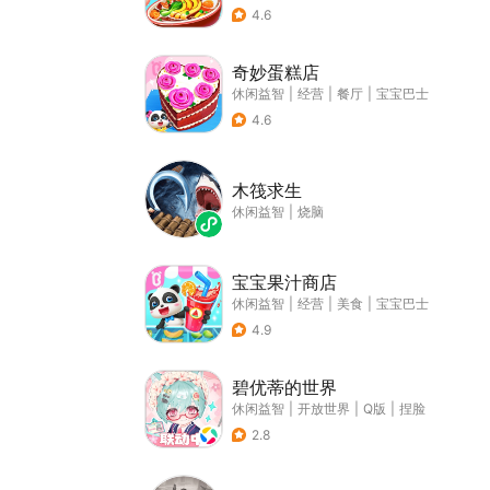
4.6
奇妙蛋糕店
休闲益智
|
经营
|
餐厅
|
宝宝巴士
4.6
木筏求生
休闲益智
|
烧脑
宝宝果汁商店
休闲益智
|
经营
|
美食
|
宝宝巴士
4.9
碧优蒂的世界
休闲益智
|
开放世界
|
Q版
|
捏脸
2.8