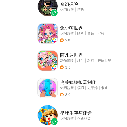
奇幻探险
休闲益智
|
塔防
兔小萌世界
休闲益智
|
经营
|
童话
|
捏脸
2.0
阿凡达世界
动作冒险
|
求生
|
科幻
|
开放世界
3.5
史莱姆模拟器制作
休闲益智
|
模拟
|
史莱姆
|
卡通
3.0
星球生存与建造
休闲益智
|
创新品类