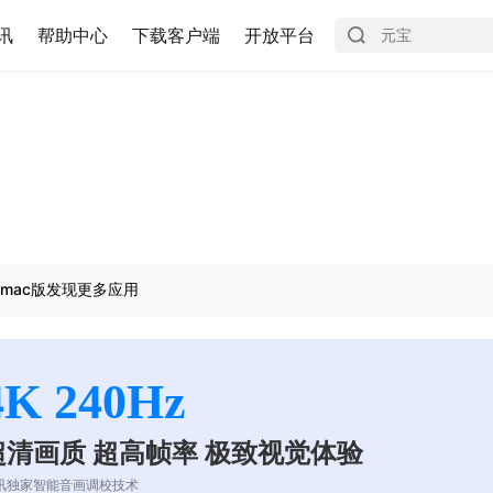
讯
帮助中心
下载客户端
开放平台
mac版发现更多应用
4K 240Hz
超清画质 超高帧率 极致视觉体验
讯独家智能音画调校技术