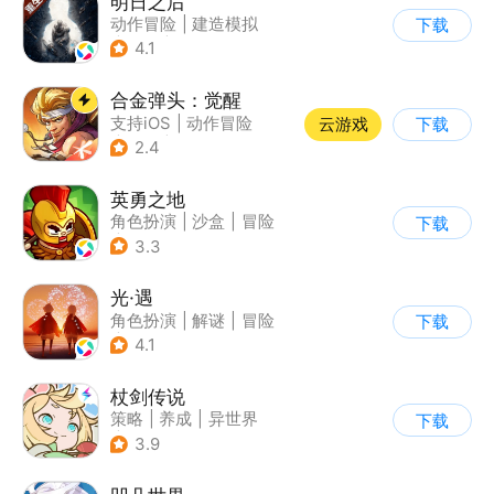
明日之后
动作冒险
|
建造模拟
下载
|
丧尸
|
明日之后
4.1
合金弹头：觉醒
支持iOS
|
动作冒险
云游戏
下载
|
射击
|
街机
2.4
英勇之地
角色扮演
|
沙盒
|
冒险
下载
|
steam游戏
3.3
光·遇
角色扮演
|
解谜
|
冒险
下载
|
开放世界
4.1
杖剑传说
策略
|
养成
|
异世界
下载
|
二次元
3.9