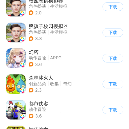
校园恶搞模拟器
角色扮演
|
生活模拟
下载
|
写实
2.0
熊孩子校园模拟器
角色扮演
|
生活模拟
下载
|
写实
3.3
幻塔
动作冒险
|
ARPG
下载
|
奇幻
|
开放世界
3.6
森林冰火人
创新品类
|
收集
|
奇幻
下载
|
儿童游戏
2.3
都市侠客
动作冒险
下载
|
第一人称射击
|
冒险
3.6
|
开放世界