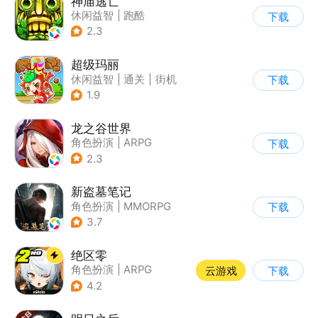
神庙逃亡
休闲益智
|
跑酷
下载
|
欧美风
|
创梦天地
2.3
超级玛丽
休闲益智
|
通关
|
街机
下载
|
儿童游戏
1.9
龙之谷世界
角色扮演
|
ARPG
下载
|
奇幻
|
开放世界
2.3
新盗墓笔记
角色扮演
|
MMORPG
下载
|
冒险
|
盗墓笔记
3.7
绝区零
角色扮演
|
ARPG
云游戏
下载
|
冒险
|
美少女
4.2