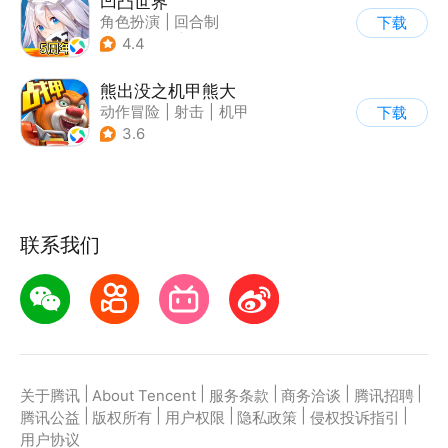
凹凸世界
角色扮演
|
回合制
下载
|
动漫改编
|
凹凸世界
4.4
熊出没之机甲熊大
动作冒险
|
射击
|
机甲
下载
|
熊出没
3.6
联系我们
|
|
|
|
|
关于腾讯
About Tencent
服务条款
商务洽谈
腾讯招聘
|
|
|
|
|
腾讯公益
版权所有
用户权限
隐私政策
侵权投诉指引
用户协议