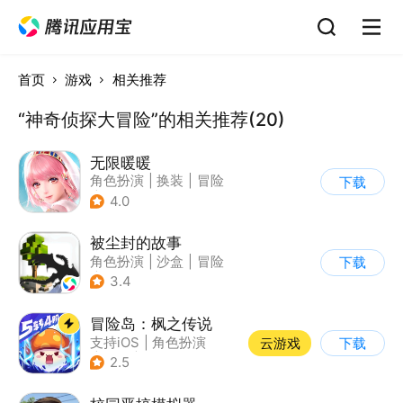
首页
游戏
相关推荐
“神奇侦探大冒险”的相关推荐(20)
无限暖暖
角色扮演
|
换装
|
冒险
下载
|
开放世界
4.0
被尘封的故事
角色扮演
|
沙盒
|
冒险
下载
|
开放世界
3.4
冒险岛：枫之传说
支持iOS
|
角色扮演
云游戏
下载
|
放置
|
冒险
2.5