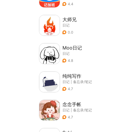
4.4
大师兄
日记
0.0
Moo日记
日记
4.8
纯纯写作
日记
|
备忘录/笔记
4.7
念念手帐
日记
|
备忘录/笔记
4.7