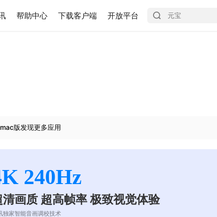
讯
帮助中心
下载客户端
开放平台
mac版发现更多应用
4K 240Hz
超清画质 超高帧率 极致视觉体验
讯独家智能音画调校技术