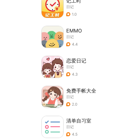
记工时
日记
1.0
EMMO
日记
4.4
恋爱日记
日记
4.3
免费手帐大全
日记
2.0
清单自习室
日记
4.5