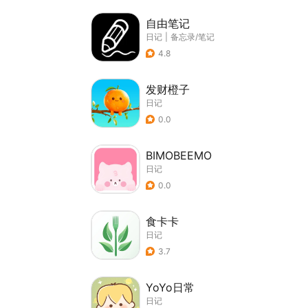
自由笔记
日记
|
备忘录/笔记
4.8
发财橙子
日记
0.0
BIMOBEEMO
日记
0.0
食卡卡
日记
3.7
YoYo日常
日记