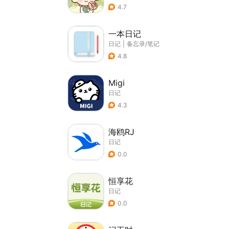
4.7
一本日记
日记
|
备忘录/笔记
4.8
Migi
日记
4.3
海鸥RJ
日记
0.0
恒享花
日记
0.0