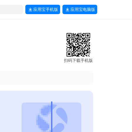
应用宝
手机版
应用宝
电脑版
扫码下载手机版