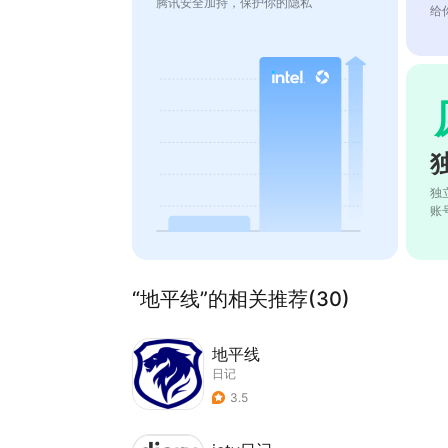
腾讯安全加持，保护你的隐私
给
独
账
“地平线”的相关推荐(30)
地平线
日记
3.5