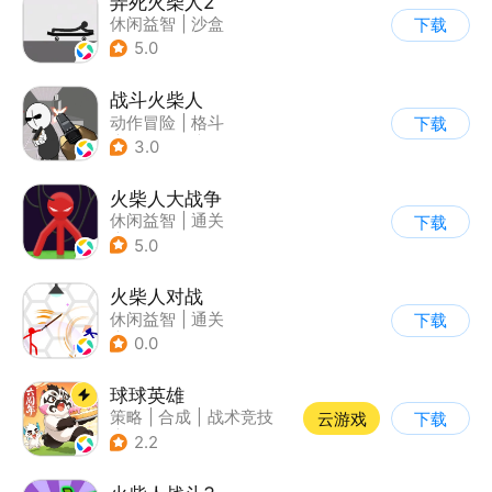
弄死火柴人2
休闲益智
|
沙盒
下载
5.0
战斗火柴人
动作冒险
|
格斗
下载
|
横版过关
|
热血
3.0
火柴人大战争
休闲益智
|
通关
下载
|
火柴人
5.0
火柴人对战
休闲益智
|
通关
下载
|
火柴人
0.0
球球英雄
策略
|
合成
|
战术竞技
云游戏
下载
|
创酷
2.2