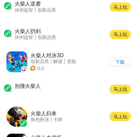
火柴人逆袭
马上玩
休闲益智
|
创新品类
火柴人扔剑
马上玩
休闲益智
|
创新品类
火柴人对决3D
创新品类
|
解谜
|
冒险
下载
|
挑战破纪录
0.0
别撞火柴人
马上玩
火柴人归来
马上玩
角色扮演
|
卡牌