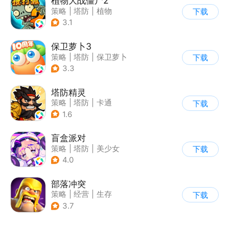
植物大战僵尸2
策略
|
塔防
|
植物
下载
|
植物大战僵尸
3.1
保卫萝卜3
策略
|
塔防
|
保卫萝卜
下载
|
卡通
3.3
塔防精灵
策略
|
塔防
|
卡通
下载
|
自走棋
1.6
盲盒派对
策略
|
塔防
|
美少女
下载
|
卡通
4.0
部落冲突
策略
|
经营
|
生存
下载
|
部落冲突
3.7