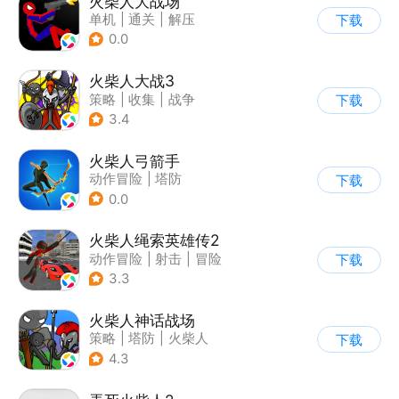
火柴人大战场
单机
|
通关
|
解压
下载
|
火柴人
0.0
火柴人大战3
策略
|
收集
|
战争
下载
|
火柴人
3.4
火柴人弓箭手
动作冒险
|
塔防
下载
|
火柴人
|
休闲益智
0.0
火柴人绳索英雄传2
动作冒险
|
射击
|
冒险
下载
|
开放世界
3.3
火柴人神话战场
策略
|
塔防
|
火柴人
下载
|
休闲益智
4.3