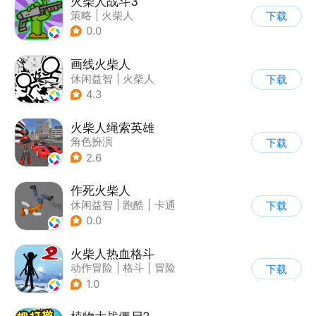
火柴人战斗3
策略
|
火柴人
下载
|
指动网络
0.0
画线火柴人
休闲益智
|
火柴人
下载
|
DIY
4.3
火柴人绳索英雄
角色扮演
下载
|
第三人称射击
2.6
|
火柴人
|
动作冒险
作死火柴人
休闲益智
|
跑酷
|
卡通
下载
|
62游戏
0.0
火柴人热血格斗
动作冒险
|
格斗
|
冒险
下载
|
火柴人
1.0