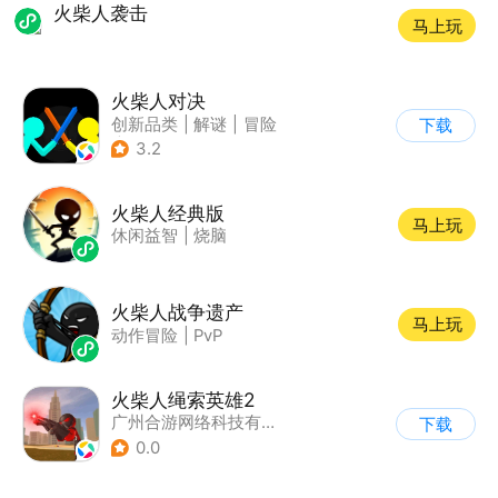
火柴人袭击
马上玩
火柴人对决
创新品类
|
解谜
|
冒险
下载
|
挑战破纪录
3.2
火柴人经典版
马上玩
休闲益智
|
烧脑
火柴人战争遗产
马上玩
动作冒险
|
PvP
火柴人绳索英雄2
广州合游网络科技有限公司
下载
0.0