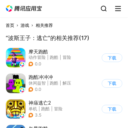
首页
游戏
相关推荐
“波斯王子：逃亡”的相关推荐(17)
摩天跑酷
动作冒险
|
跑酷
|
冒险
下载
|
横版过关
0.0
跑酷冲冲冲
休闲益智
|
跑酷
|
解压
下载
|
清新
0.0
神庙逃亡2
单机
|
跑酷
|
冒险
下载
|
欧美风
3.5