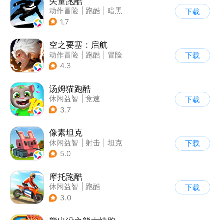
矢量跑酷
动作冒险
|
跑酷
|
暗黑
下载
|
通关
1.7
空之要塞：启航
动作冒险
|
跑酷
|
冒险
下载
|
剧情
4.3
汤姆猫跑酷
休闲益智
|
竞速
下载
|
汤姆猫
|
卡通
3.7
像素坦克
休闲益智
|
射击
|
坦克
下载
|
像素风
5.0
摩托跑酷
休闲益智
|
跑酷
下载
|
摩托车
|
横版过关
3.0