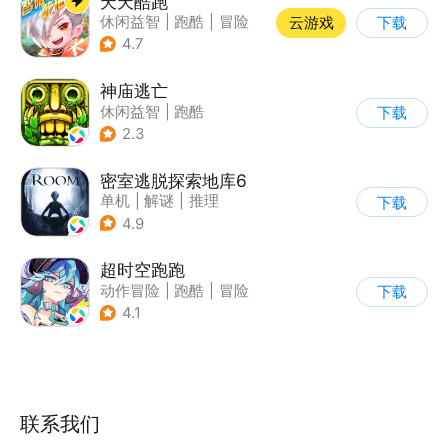
天天酷跑
休闲益智
|
跑酷
|
冒险
云游戏
下载
|
萌系
4.7
神庙逃亡
休闲益智
|
跑酷
下载
|
欧美风
|
创梦天地
2.3
密室逃脱探索地库6
单机
|
解谜
|
推理
下载
|
写实
4.9
超时空跑跑
动作冒险
|
跑酷
|
冒险
下载
|
沙盒
4.1
联系我们