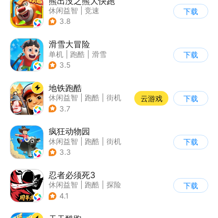
熊出没之熊大快跑
休闲益智
|
竞速
下载
|
动漫改编
|
熊出没
3.8
滑雪大冒险
单机
|
跑酷
|
滑雪
下载
|
游道易
3.5
地铁跑酷
休闲益智
|
跑酷
|
街机
云游戏
下载
|
创梦天地
3.7
疯狂动物园
休闲益智
|
跑酷
|
街机
下载
|
像素风
3.3
忍者必须死3
休闲益智
|
跑酷
|
探险
下载
|
和风
4.1