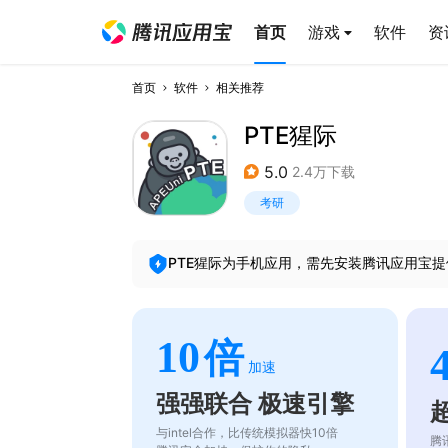
首页
游戏
软件
资
首页
软件
相关推荐
PTE猩际
5.0
2.4万下载
考研
PTE猩际
为手机应用，需先安装腾讯应用宝提
10
倍
加速
强强联合 极速引擎
与intel合作，比传统模拟器快10倍
腾