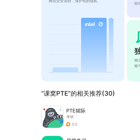
腾讯安全加持，保护你的隐私
给
独
账
“课窝PTE”的相关推荐(30)
PTE猩际
考研
5.0