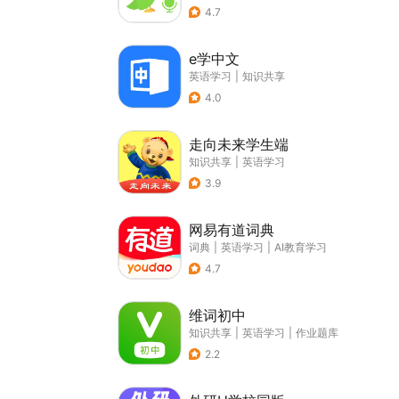
4.7
e学中文
英语学习
|
知识共享
4.0
走向未来学生端
知识共享
|
英语学习
3.9
网易有道词典
词典
|
英语学习
|
AI教育学习
4.7
维词初中
知识共享
|
英语学习
|
作业题库
2.2