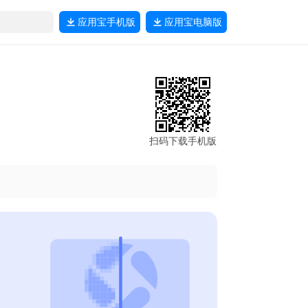
应用宝
手机版
应用宝
电脑版
扫码下载手机版