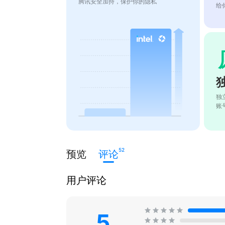
腾讯安全加持，保护你的隐私
给
独
账
52
预览
评论
用户评论
5