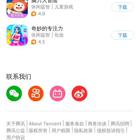
脑力大冒险
休闲益智
|
儿童游戏
下载
|
卡通
|
学习教育
4.9
奇妙的专注力
休闲益智
|
化妆
下载
|
宝宝巴士
|
儿童游戏
4.5
联系我们
|
|
|
|
|
关于腾讯
About Tencent
服务条款
商务洽谈
腾讯招聘
|
|
|
|
|
腾讯公益
版权所有
用户权限
隐私政策
侵权投诉指引
用户协议