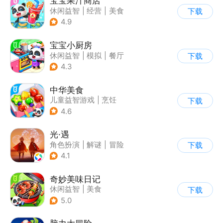
宝宝果汁商店
休闲益智
|
经营
|
美食
下载
|
宝宝巴士
4.9
宝宝小厨房
休闲益智
|
模拟
|
餐厅
下载
|
宝宝巴士
4.3
中华美食
儿童益智游戏
|
烹饪
下载
4.6
光·遇
角色扮演
|
解谜
|
冒险
下载
|
开放世界
4.1
奇妙美味日记
休闲益智
|
美食
下载
|
宝宝巴士
|
学习教育
5.0