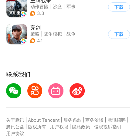
王牌战争
动作冒险
|
沙盒
|
军事
下载
|
开放世界
3.3
亮剑
策略
|
战争模拟
|
战争
下载
|
亮剑
4.1
联系我们
|
|
|
|
|
关于腾讯
About Tencent
服务条款
商务洽谈
腾讯招聘
|
|
|
|
|
腾讯公益
版权所有
用户权限
隐私政策
侵权投诉指引
用户协议