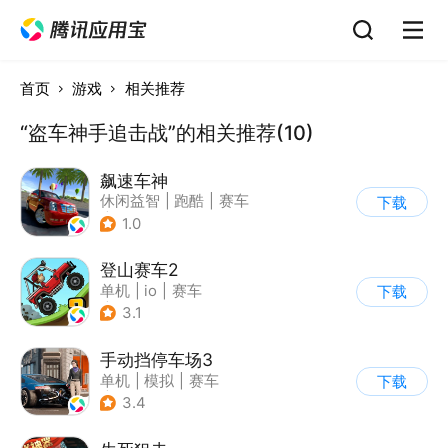
首页
游戏
相关推荐
“盗车神手追击战”的相关推荐(10)
飙速车神
休闲益智
|
跑酷
|
赛车
下载
|
漂移
1.0
登山赛车2
单机
|
io
|
赛车
下载
|
欧美风
3.1
手动挡停车场3
单机
|
模拟
|
赛车
下载
|
开放世界
3.4