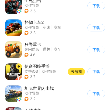
生死狙击
动作冒险
下载
|
第一人称射击
|
枪战
3.6
|
战术竞技
怪物卡车2
动作冒险
|
竞速
|
赛车
下载
|
卡通
3.8
狂野重卡
休闲益智
|
通关
|
赛车
下载
4.6
使命召唤手游
支持iOS
|
动作冒险
云游戏
下载
|
第一人称射击
|
军事
3.7
坦克世界闪击战
动作冒险
下载
|
第三人称射击
|
二战
3.2
|
战术竞技