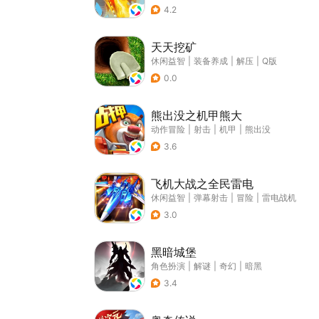
4.2
天天挖矿
休闲益智
|
装备养成
|
解压
|
Q版
0.0
熊出没之机甲熊大
动作冒险
|
射击
|
机甲
|
熊出没
3.6
飞机大战之全民雷电
休闲益智
|
弹幕射击
|
冒险
|
雷电战机
3.0
黑暗城堡
角色扮演
|
解谜
|
奇幻
|
暗黑
3.4