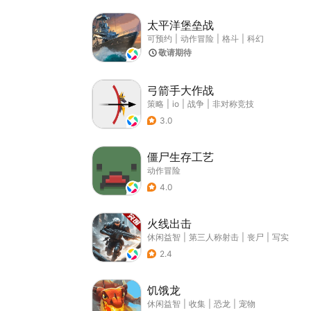
太平洋堡垒战
可预约
|
动作冒险
|
格斗
|
科幻
敬请期待
弓箭手大作战
策略
|
io
|
战争
|
非对称竞技
3.0
僵尸生存工艺
动作冒险
4.0
火线出击
休闲益智
|
第三人称射击
|
丧尸
|
写实
2.4
饥饿龙
休闲益智
|
收集
|
恐龙
|
宠物