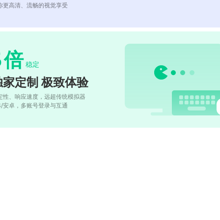
你更高清、流畅的视觉享受
5
倍
稳定
独家定制 极致体验
定性、响应速度，远超传统模拟器
OS/安卓，多账号登录与互通