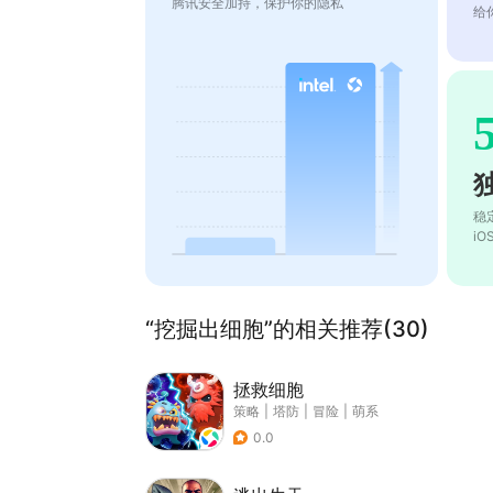
腾讯安全加持，保护你的隐私
给
稳
i
“挖掘出细胞”的相关推荐(30)
拯救细胞
策略
|
塔防
|
冒险
|
萌系
0.0