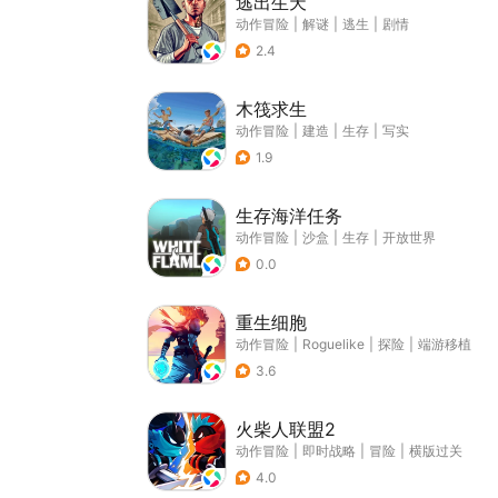
逃出生天
动作冒险
|
解谜
|
逃生
|
剧情
2.4
木筏求生
动作冒险
|
建造
|
生存
|
写实
1.9
生存海洋任务
动作冒险
|
沙盒
|
生存
|
开放世界
0.0
重生细胞
动作冒险
|
Roguelike
|
探险
|
端游移植
3.6
火柴人联盟2
动作冒险
|
即时战略
|
冒险
|
横版过关
4.0