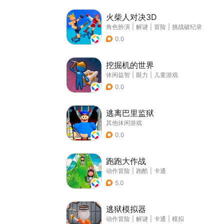
火柴人对决3D
角色扮演
|
解谜
|
冒险
|
挑战破纪录
0.0
挖掘机的世界
休闲益智
|
眼力
|
儿童游戏
0.0
逃离巴里监狱
其他休闲游戏
0.0
跑跑大作战
动作冒险
|
跑酷
|
卡通
5.0
逃狱模拟器
动作冒险
|
解谜
|
卡通
|
模拟