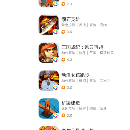
2.0
顽石英雄
角色扮演
|
养成
|
冒险
|
宠物
0.0
三国战纪：风云再起
动作冒险
|
格斗
|
三国
|
横版过关
4.3
动漫女孩跑步
动作冒险
|
模拟
|
冒险
|
二次元
0.0
桥梁建造
休闲益智
|
解谜
|
烧脑
|
清新
3.0