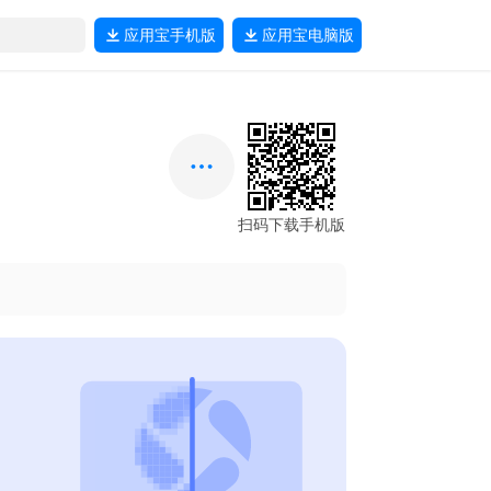
应用宝
手机版
应用宝
电脑版
扫码下载手机版