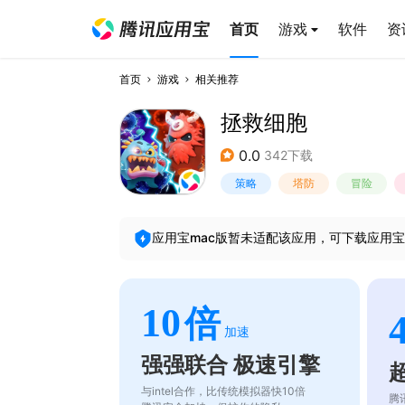
首页
游戏
软件
资
首页
游戏
相关推荐
拯救细胞
0.0
342下载
策略
塔防
冒险
应用宝mac版暂未适配该应用，可下载应用宝
10
倍
加速
强强联合 极速引擎
与intel合作，比传统模拟器快10倍
腾