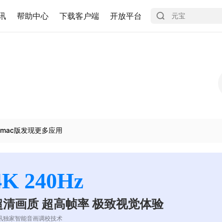
讯
帮助中心
下载客户端
开放平台
mac版发现更多应用
4K 240Hz
超清画质 超高帧率 极致视觉体验
讯独家智能音画调校技术