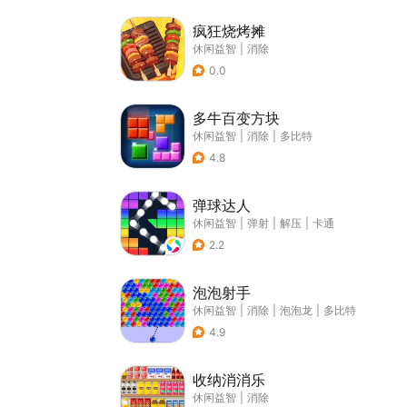
疯狂烧烤摊
休闲益智
|
消除
0.0
多牛百变方块
休闲益智
|
消除
|
多比特
4.8
弹球达人
休闲益智
|
弹射
|
解压
|
卡通
2.2
泡泡射手
休闲益智
|
消除
|
泡泡龙
|
多比特
4.9
收纳消消乐
休闲益智
|
消除