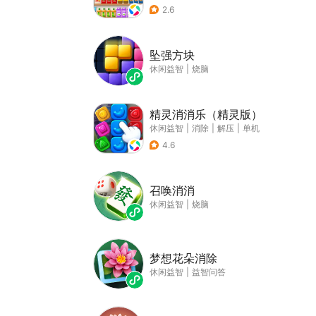
2.6
坠强方块
休闲益智
|
烧脑
精灵消消乐（精灵版）
休闲益智
|
消除
|
解压
|
单机
4.6
召唤消消
休闲益智
|
烧脑
梦想花朵消除
休闲益智
|
益智问答