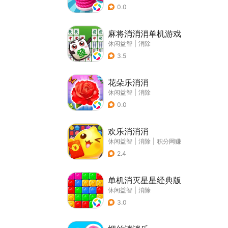
0.0
麻将消消消单机游戏
休闲益智
|
消除
3.5
花朵乐消消
休闲益智
|
消除
0.0
欢乐消消消
休闲益智
|
消除
|
积分网赚
2.4
单机消灭星星经典版
休闲益智
|
消除
3.0