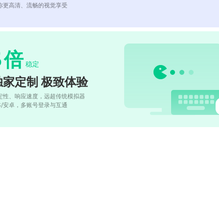
你更高清、流畅的视觉享受
5
倍
稳定
独家定制 极致体验
定性、响应速度，远超传统模拟器
OS/安卓，多账号登录与互通