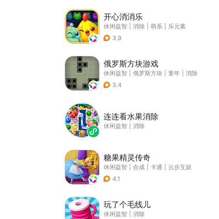
开心消消乐
休闲益智
|
消除
|
萌系
|
乐元素
3.9
俄罗斯方块游戏
休闲益智
|
俄罗斯方块
|
童年
|
消除
3.4
连连看水果消除
休闲益智
|
消除
糖果精灵传奇
休闲益智
|
合成
|
卡通
|
云步互娱
4.1
玩了个毛线儿
休闲益智
|
消除