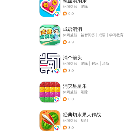
螺丝消消乐
休闲益智
|
消除
0.0
成语消消
休闲益智
|
益智问答
|
成语
|
学习教育
4.9
消个箭头
休闲益智
|
消除
|
解压
|
清新
3.0
消灭星星乐
休闲益智
|
消除
0.0
经典切水果大作战
休闲益智
|
切削
3.0