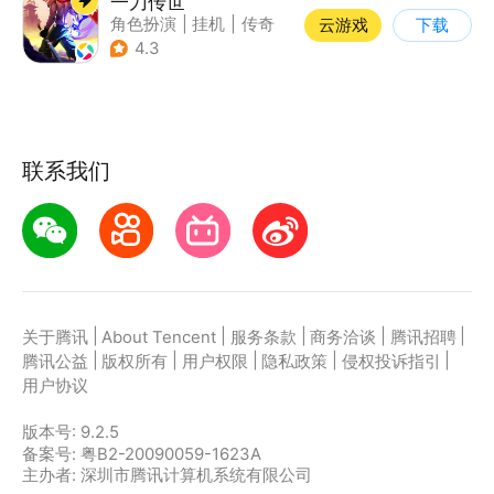
一刀传世
角色扮演
|
挂机
|
传奇
云游戏
下载
|
一刀传世
4.3
联系我们
|
|
|
|
|
关于腾讯
About Tencent
服务条款
商务洽谈
腾讯招聘
|
|
|
|
|
腾讯公益
版权所有
用户权限
隐私政策
侵权投诉指引
用户协议
版本号:
9.2.5
备案号: 粤B2-20090059-1623A
主办者: 深圳市腾讯计算机系统有限公司