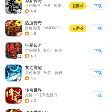
原始传奇
角色扮演
|
PvP
|
传奇
云游戏
下载
|
自由交易
4.4
热血传奇
角色扮演
|
MMORPG
云游戏
下载
|
传奇
|
千人同屏
4.8
狂暴传奇
角色扮演
|
挂机
|
传奇
下载
|
怀旧
4.3
龙之觉醒
角色扮演
|
放置
|
传奇
下载
|
千人同屏
4.5
传奇世界
支持iOS
|
角色扮演
下载
|
ARPG
|
传奇
4.3