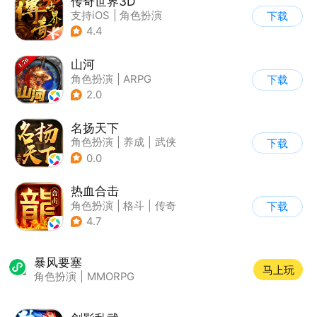
传奇世界3D
支持iOS
|
角色扮演
下载
|
ARPG
|
传奇
4.4
山河
角色扮演
|
ARPG
下载
|
传奇
|
千人同屏
2.0
名扬天下
角色扮演
|
养成
|
武侠
下载
|
剧情
0.0
热血合击
角色扮演
|
格斗
|
传奇
下载
|
千人同屏
4.7
暴风要塞
马上玩
角色扮演
|
MMORPG