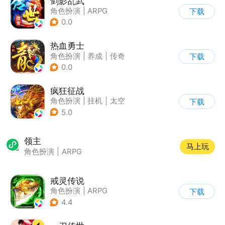
剑影乱武
角色扮演
|
ARPG
下载
|
传奇
|
千人同屏
0.0
热血勇士
角色扮演
|
养成
|
传奇
下载
|
热血
0.0
疯狂征战
角色扮演
|
挂机
|
太空
下载
|
自由交易
5.0
领主
马上玩
角色扮演
|
ARPG
戒灵传说
角色扮演
|
ARPG
下载
|
奇幻
|
千人同屏
4.4