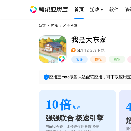
首页
游戏
软件
资
首页
游戏
相关推荐
我是大东家
3.1
12.3万下载
策略
模拟
商业
应用宝mac版暂未适配该应用，可下载应用宝
10
倍
加速
强强联合 极速引擎
与intel合作，比传统模拟器快10倍
腾