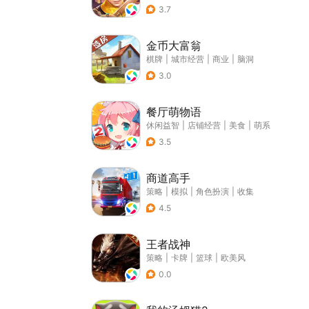
3.7
金币大富翁
棋牌
|
城市经营
|
商业
|
脑洞
3.0
餐厅萌物语
休闲益智
|
店铺经营
|
美食
|
萌系
3.5
商道高手
策略
|
模拟
|
角色扮演
|
收集
4.5
王者战神
策略
|
卡牌
|
篮球
|
欧美风
0.0