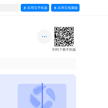
应用宝
手机版
应用宝
电脑版
扫码下载手机版