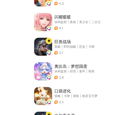
4.3
闪耀暖暖
休闲益智
|
换装
|
美少女
|
二次元
4.1
巨兽战场
策略
|
即时战略
|
恐龙
|
卡牌
3.1
奥比岛：梦想国度
休闲益智
|
经营
|
童年
|
萌系
3.8
口袋进化
策略
|
卡牌
|
冒险
|
精灵宝可梦
2.3