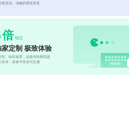
你更高清、流畅的视觉享受
5
倍
稳定
独家定制 极致体验
定性、响应速度，远超传统模拟器
OS/安卓，多账号登录与互通