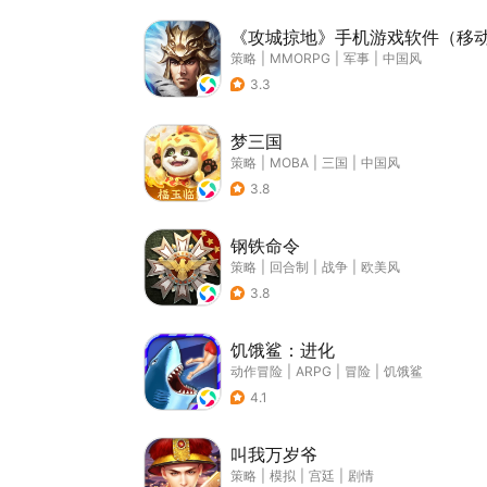
《攻城掠地》手机游戏软件（移
策略
|
MMORPG
|
军事
|
中国风
3.3
梦三国
策略
|
MOBA
|
三国
|
中国风
3.8
钢铁命令
策略
|
回合制
|
战争
|
欧美风
3.8
饥饿鲨：进化
动作冒险
|
ARPG
|
冒险
|
饥饿鲨
4.1
叫我万岁爷
策略
|
模拟
|
宫廷
|
剧情