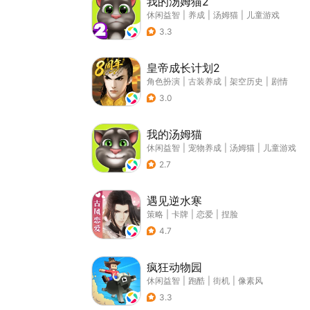
我的汤姆猫2
休闲益智
|
养成
|
汤姆猫
|
儿童游戏
3.3
皇帝成长计划2
角色扮演
|
古装养成
|
架空历史
|
剧情
3.0
我的汤姆猫
休闲益智
|
宠物养成
|
汤姆猫
|
儿童游戏
2.7
遇见逆水寒
策略
|
卡牌
|
恋爱
|
捏脸
4.7
疯狂动物园
休闲益智
|
跑酷
|
街机
|
像素风
3.3