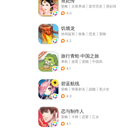
熹妃传
策略
|
古装养成
|
架空历史
|
熹妃传
4.0
饥饿龙
休闲益智
|
收集
|
恐龙
|
宠物
4.2
旅行青蛙·中国之旅
单机
|
放置
|
宠物
|
中国风
4.1
碧蓝航线
策略
|
弹幕射击
|
战舰
|
美少女
4.3
恋与制作人
策略
|
卡牌
|
恋爱
|
乙女
4.1