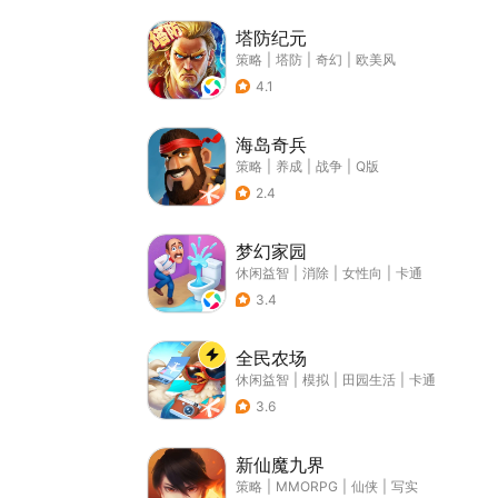
塔防纪元
策略
|
塔防
|
奇幻
|
欧美风
4.1
海岛奇兵
策略
|
养成
|
战争
|
Q版
2.4
梦幻家园
休闲益智
|
消除
|
女性向
|
卡通
3.4
全民农场
休闲益智
|
模拟
|
田园生活
|
卡通
3.6
新仙魔九界
策略
|
MMORPG
|
仙侠
|
写实