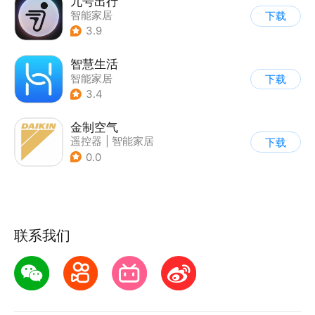
九号出行
智能家居
下载
3.9
智慧生活
智能家居
下载
3.4
金制空气
遥控器
|
智能家居
下载
|
家居装修
0.0
联系我们