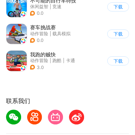
不可能的自行车特技
休闲益智
|
竞速
下载
|
自行车
|
写实
0.0
赛车挑战赛
动作冒险
|
载具模拟
下载
|
汽车
|
写实
0.0
我跑的贼快
动作冒险
|
跑酷
|
卡通
下载
3.0
联系我们