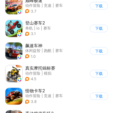
巅峰极速
动作冒险
|
竞速
|
赛车
下载
|
漂移
3.7
登山赛车2
单机
|
io
|
赛车
下载
|
欧美风
3.1
飙速车神
休闲益智
|
跑酷
|
赛车
下载
|
漂移
1.0
真实摩托锦标赛
动作冒险
|
模拟
下载
|
摩托车
|
写实
4.5
怪物卡车2
动作冒险
|
竞速
|
赛车
下载
|
卡通
3.8