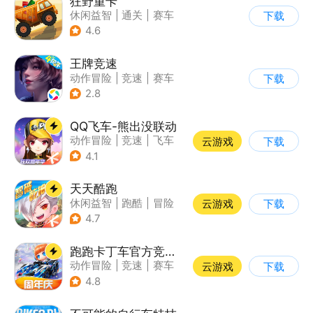
狂野重卡
休闲益智
|
通关
|
赛车
下载
4.6
王牌竞速
动作冒险
|
竞速
|
赛车
下载
|
漂移
2.8
QQ飞车-熊出没联动
动作冒险
|
竞速
|
飞车
云游戏
下载
|
漂移
4.1
天天酷跑
休闲益智
|
跑酷
|
冒险
云游戏
下载
|
萌系
4.7
跑跑卡丁车官方竞速版
动作冒险
|
竞速
|
赛车
云游戏
下载
|
跑跑卡丁车
4.8