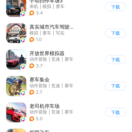
手动挡停车场3
单机
|
模拟
|
赛车
下载
|
开放世界
3.4
真实城市汽车驾驶3D
模拟
|
赛车
|
写实
下载
|
收集
1.0
开放世界模拟器
动作冒险
|
竞速
|
赛车
下载
|
开放世界
3.7
赛车集会
动作冒险
|
竞速
|
赛车
下载
|
写实
2.7
老司机停车场
动作冒险
|
竞速
|
赛车
下载
|
写实
5.0