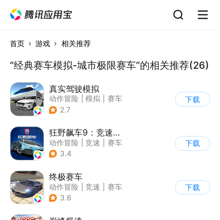
首页
游戏
相关推荐
“经典赛车模拟-城市极限赛车”的相关推荐(26)
真实驾驶模拟
动作冒险
|
模拟
|
赛车
下载
|
漂移
2.7
狂野飙车9：竞速传奇
动作冒险
|
竞速
|
赛车
下载
|
狂野飙车
3.4
终极赛车
动作冒险
|
竞速
|
赛车
下载
3.6