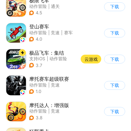
极限飞车
动作冒险
|
通关
下载
|
摩托车
|
横版过关
4.5
登山赛车
动作冒险
|
竞速
|
赛车
下载
|
卡通
4.0
极品飞车：集结
支持iOS
|
动作冒险
云游戏
下载
|
竞速
|
赛车
3.7
摩托赛车超级联赛
动作冒险
|
竞速
下载
|
摩托车
|
挑战赛
1.0
摩托达人：增强版
动作冒险
|
竞速
下载
|
摩托车
|
卡通
3.8