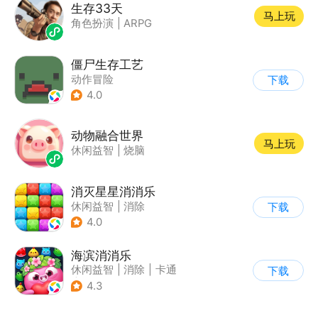
生存33天
马上玩
角色扮演
|
ARPG
僵尸生存工艺
动作冒险
下载
4.0
动物融合世界
马上玩
休闲益智
|
烧脑
消灭星星消消乐
休闲益智
|
消除
下载
4.0
海滨消消乐
休闲益智
|
消除
|
卡通
下载
|
乐元素
4.3