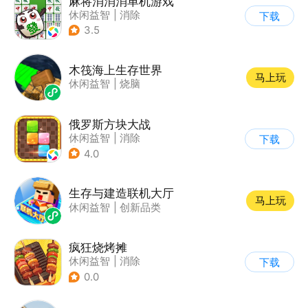
麻将消消消单机游戏
休闲益智
|
消除
下载
3.5
木筏海上生存世界
马上玩
休闲益智
|
烧脑
俄罗斯方块大战
休闲益智
|
消除
下载
|
俄罗斯方块
4.0
生存与建造联机大厅
马上玩
休闲益智
|
创新品类
疯狂烧烤摊
休闲益智
|
消除
下载
0.0