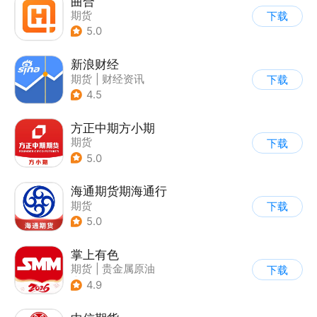
曲合
期货
下载
5.0
新浪财经
期货
|
财经资讯
下载
4.5
方正中期方小期
期货
下载
5.0
海通期货期海通行
期货
下载
5.0
掌上有色
期货
|
贵金属原油
下载
|
财经新闻
4.9