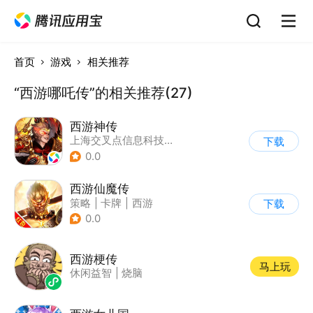
首页
游戏
相关推荐
“西游哪吒传”的相关推荐(27)
西游神传
上海交叉点信息科技有限公司
下载
0.0
西游仙魔传
策略
|
卡牌
|
西游
下载
|
卡通
0.0
西游梗传
马上玩
休闲益智
|
烧脑