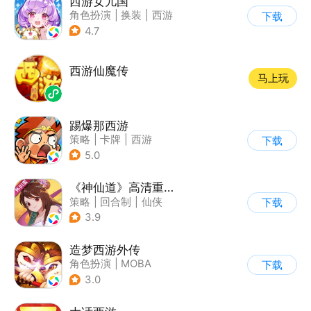
西游女儿国
角色扮演
|
换装
|
西游
下载
|
剧情
4.7
西游仙魔传
马上玩
踢爆那西游
策略
|
卡牌
|
西游
下载
|
剧情
5.0
《神仙道》高清重制版
策略
|
回合制
|
仙侠
下载
|
中国风
3.9
造梦西游外传
角色扮演
|
MOBA
下载
|
西游
|
卡通
3.0