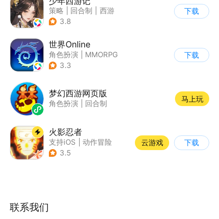
少年西游记
策略
|
回合制
|
西游
下载
|
中国风
3.8
世界Online
角色扮演
|
MMORPG
下载
|
冒险
|
世界OL
3.3
梦幻西游网页版
马上玩
角色扮演
|
回合制
火影忍者
支持iOS
|
动作冒险
云游戏
下载
|
格斗
|
动漫改编
3.5
联系我们