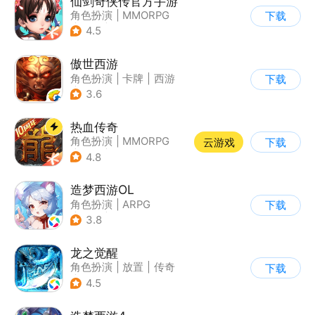
仙剑奇侠传官方手游
角色扮演
|
MMORPG
下载
|
仙侠
|
仙剑
4.5
傲世西游
角色扮演
|
卡牌
|
西游
下载
|
卡通
3.6
热血传奇
角色扮演
|
MMORPG
云游戏
下载
|
传奇
|
千人同屏
4.8
造梦西游OL
角色扮演
|
ARPG
下载
|
西游
|
横版过关
3.8
龙之觉醒
角色扮演
|
放置
|
传奇
下载
|
千人同屏
4.5