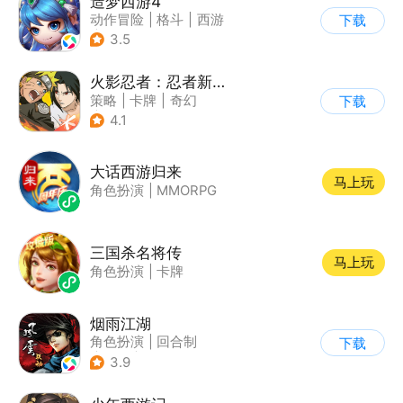
造梦西游4
动作冒险
|
格斗
|
西游
下载
|
横版过关
3.5
火影忍者：忍者新世代
策略
|
卡牌
|
奇幻
下载
|
火影
4.1
大话西游归来
马上玩
角色扮演
|
MMORPG
三国杀名将传
马上玩
角色扮演
|
卡牌
烟雨江湖
角色扮演
|
回合制
下载
|
武侠
|
中国风
3.9