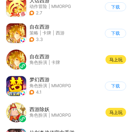
大话西游
动作冒险
|
MMORPG
下载
|
西游
|
结婚
2.7
自在西游
策略
|
卡牌
|
西游
下载
|
中国风
3.3
自在西游
马上玩
角色扮演
|
卡牌
梦幻西游
角色扮演
|
MMORPG
下载
|
西游
|
自由交易
4.1
西游除妖
马上玩
角色扮演
|
MMORPG