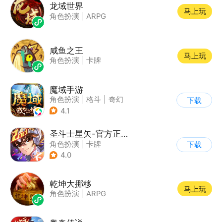
龙域世界
马上玩
角色扮演
|
ARPG
咸鱼之王
马上玩
角色扮演
|
卡牌
魔域手游
角色扮演
|
格斗
|
奇幻
下载
|
魔域
4.1
圣斗士星矢-官方正版(腾讯)
角色扮演
|
卡牌
下载
|
动漫改编
4.0
|
圣斗士星矢
乾坤大挪移
马上玩
角色扮演
|
ARPG