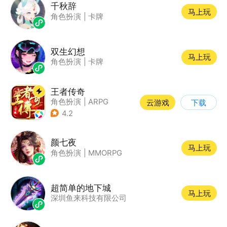
千秋辞
马上玩
角色扮演
|
卡牌
双生幻想
马上玩
角色扮演
|
卡牌
王者传奇
角色扮演
|
ARPG
云游戏
下载
|
传奇
|
千人同屏
4.2
颜七夜
马上玩
角色扮演
|
MMORPG
超简单的地下城
马上玩
深圳鱼来科技有限公司