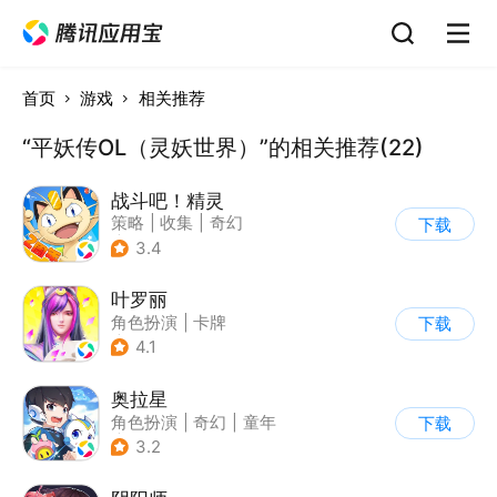
首页
游戏
相关推荐
“平妖传OL（灵妖世界）”的相关推荐(22)
战斗吧！精灵
策略
|
收集
|
奇幻
下载
|
宠物
3.4
叶罗丽
角色扮演
|
卡牌
下载
|
影视改编
4.1
|
精灵梦叶罗丽
奥拉星
角色扮演
|
奇幻
|
童年
下载
|
卡通
3.2