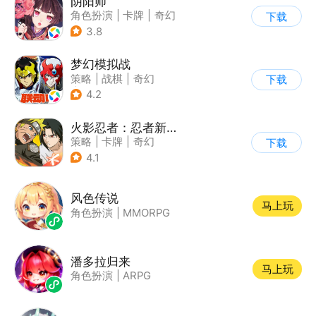
阴阳师
角色扮演
|
卡牌
|
奇幻
下载
|
阴阳师
3.8
梦幻模拟战
策略
|
战棋
|
奇幻
下载
|
二次元
4.2
火影忍者：忍者新世代
策略
|
卡牌
|
奇幻
下载
|
火影
4.1
风色传说
马上玩
角色扮演
|
MMORPG
潘多拉归来
马上玩
角色扮演
|
ARPG