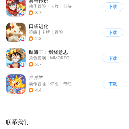
奥奇传说
动作冒险
|
卡牌
|
仙侠
下载
|
童年
3.7
口袋进化
策略
|
卡牌
|
冒险
下载
|
精灵宝可梦
2.3
航海王：燃烧意志
角色扮演
|
MMORPG
下载
|
奇幻
|
海贼王
3.7
弹弹堂
动作冒险
|
弹射
|
奇幻
下载
|
5v5
4.4
联系我们