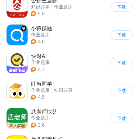
公选王遴选
知识共享
|
作业题库
下载
|
公务员考试
5.0
小猿搜题
作业题库
下载
4.6
快对AI
作业题库
下载
4.7
叮当同学
作业题库
|
知识共享
下载
|
其他
4.5
武老师快答
作业题库
下载
2.6