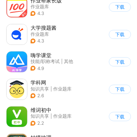
作业帮家长版
作业题库
下载
4.3
大学搜题酱
作业题库
下载
4.3
嗨学课堂
技能/职称考试
|
其他
下载
4.9
学科网
知识共享
|
作业题库
下载
2.6
维词初中
知识共享
|
作业题库
下载
|
英语学习
2.2