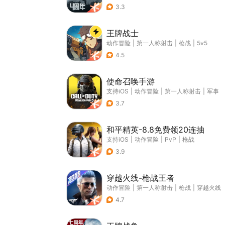
3.3
王牌战士
动作冒险
|
第一人称射击
|
枪战
|
5v5
4.5
使命召唤手游
支持iOS
|
动作冒险
|
第一人称射击
|
军事
3.7
和平精英-8.8免费领20连抽
支持iOS
|
动作冒险
|
PvP
|
枪战
3.9
穿越火线-枪战王者
动作冒险
|
第一人称射击
|
枪战
|
穿越火线
4.7