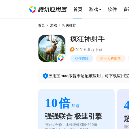
首页
游戏
软件
资
首页
游戏
相关推荐
疯狂神射手
2.2
6.8万下载
动作冒险
第一人称射击
应用宝mac版暂未适配该应用，可下载应用宝
10
倍
加速
强强联合 极速引擎
与intel合作，比传统模拟器快10倍
腾