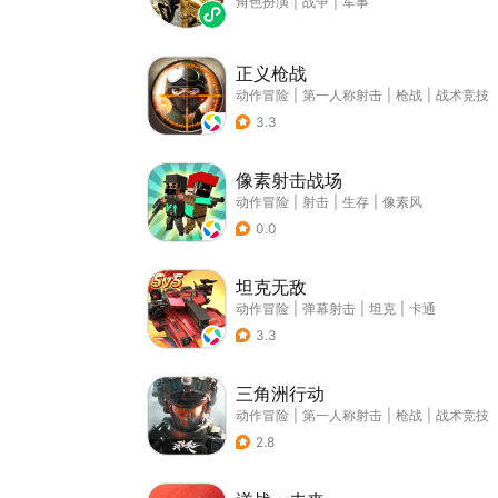
角色扮演
|
战争
|
军事
正义枪战
动作冒险
|
第一人称射击
|
枪战
|
战术竞技
3.3
像素射击战场
动作冒险
|
射击
|
生存
|
像素风
0.0
坦克无敌
动作冒险
|
弹幕射击
|
坦克
|
卡通
3.3
三角洲行动
动作冒险
|
第一人称射击
|
枪战
|
战术竞技
2.8