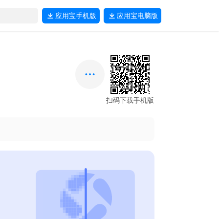
应用宝
手机版
应用宝
电脑版
扫码下载手机版