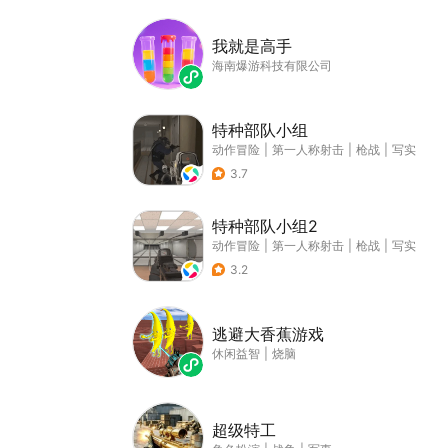
我就是高手
海南爆游科技有限公司
特种部队小组
动作冒险
|
第一人称射击
|
枪战
|
写实
3.7
特种部队小组2
动作冒险
|
第一人称射击
|
枪战
|
写实
3.2
逃避大香蕉游戏
休闲益智
|
烧脑
超级特工