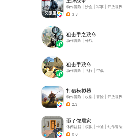
王牌战争
动作冒险
|
沙盒
|
军事
|
开放世界
3.3
狙击手之致命
动作冒险
|
枪战
狙击手致命
动作冒险
|
飞行
|
空战
打猎模拟器
动作冒险
|
收集
|
冒险
|
开放世界
2.3
砸了邻居家
休闲益智
|
模拟
|
卡通
|
动作冒险
0.0