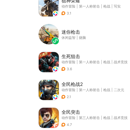
狙神荣耀
动作冒险
|
第一人称射击
|
枪战
|
写实
3.1
迷你枪击
休闲益智
|
烧脑
生死狙击
动作冒险
|
第一人称射击
|
枪战
|
战术竞技
3.6
全民枪战2
动作冒险
|
第一人称射击
|
枪战
|
二次元
2.1
全民突击
动作冒险
|
第三人称射击
|
枪战
|
战术竞技
4.7