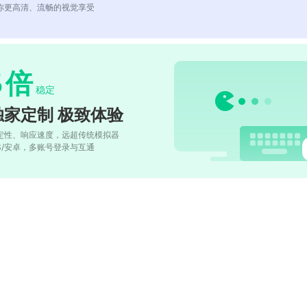
你更高清、流畅的视觉享受
5
倍
稳定
独家定制 极致体验
定性、响应速度，远超传统模拟器
OS/安卓，多账号登录与互通