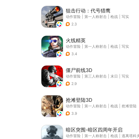
狙击行动：代号猎鹰
动作冒险
|
第一人称射击
|
枪战
|
写实
2.3
火线精英
动作冒险
|
第一人称射击
|
枪战
|
写实
3.4
僵尸前线3D
动作冒险
|
第三人称射击
|
末日
|
写实
2.9
抢滩登陆3D
动作冒险
|
第一人称射击
|
枪战
|
抢滩登陆
3.9
暗区突围-暗区四周年开启
动作冒险
|
第一人称射击
|
枪战
|
逃离塔科