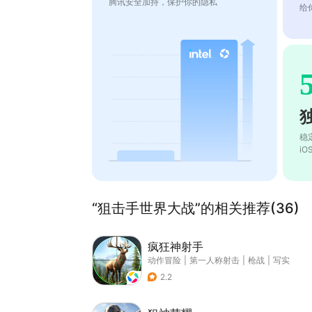
腾讯安全加持，保护你的隐私
给
稳
i
“狙击手世界大战”的相关推荐(36)
疯狂神射手
动作冒险
|
第一人称射击
|
枪战
|
写实
2.2