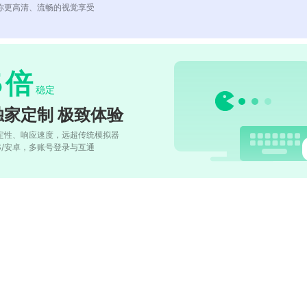
你更高清、流畅的视觉享受
5
倍
稳定
独家定制 极致体验
定性、响应速度，远超传统模拟器
OS/安卓，多账号登录与互通