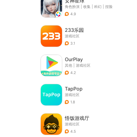
女神星球
角色扮演
|
收集
|
科幻
|
捏脸
4.9
233乐园
游戏社区
3.1
OurPlay
其他
|
游戏社区
4.2
TapPop
游戏社区
1.8
悟饭游戏厅
游戏社区
4.5