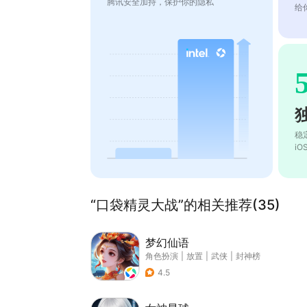
腾讯安全加持，保护你的隐私
给
稳
i
“口袋精灵大战”的相关推荐(35)
梦幻仙语
角色扮演
|
放置
|
武侠
|
封神榜
4.5