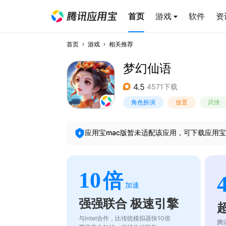
首页
游戏
软件
资
首页
游戏
相关推荐
梦幻仙语
4.5
4571下载
角色扮演
放置
武侠
应用宝mac版暂未适配该应用，可下载应用宝
10
倍
加速
强强联合 极速引擎
与intel合作，比传统模拟器快10倍
腾