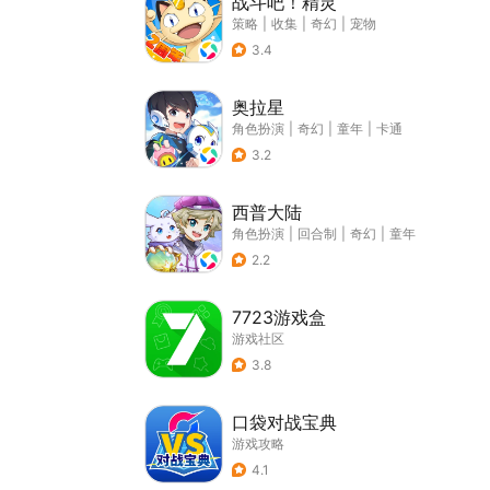
战斗吧！精灵
策略
|
收集
|
奇幻
|
宠物
3.4
奥拉星
角色扮演
|
奇幻
|
童年
|
卡通
3.2
西普大陆
角色扮演
|
回合制
|
奇幻
|
童年
2.2
7723游戏盒
游戏社区
3.8
口袋对战宝典
游戏攻略
4.1