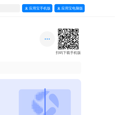
应用宝
手机版
应用宝
电脑版
扫码下载手机版