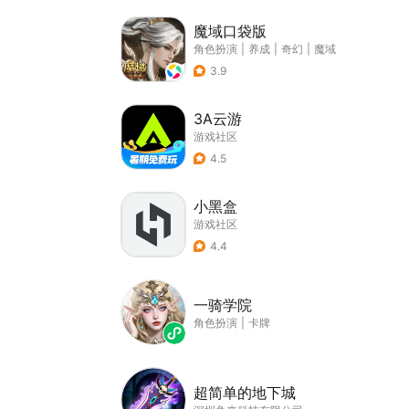
魔域口袋版
角色扮演
|
养成
|
奇幻
|
魔域
3.9
3A云游
游戏社区
4.5
小黑盒
游戏社区
4.4
一骑学院
角色扮演
|
卡牌
超简单的地下城