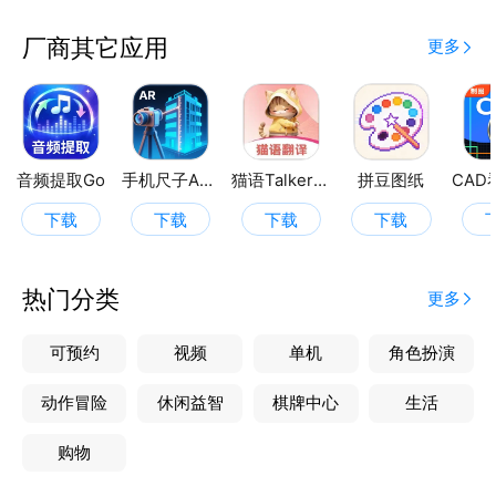
量截图、自动阅读、点赞刷剧等复杂流程。
厂商其它应用
更多
【​​实用辅助工具​​】
•多功能计时器​​：内置精准倒计时/正计时功能，支持游
戏计时、任务提醒、番茄工作法，满足多场景需求。
​​•悬浮时钟​​：实时显示时间/计时状态，悬浮窗设计不遮
挡界面，方便游戏、直播或工作中随时查看。
音频提取Go
手机尺子AR测量工具
猫语Talker交流器-养猫日记
拼豆图纸
下载
下载
下载
下载
【适配多场景】
​​•手游场景​​：自动释放技能、挂机刷副本、重复采集资
源。
热门分类
更多
•​​办公场景​​：批量处理表格、定时抢预约、自动化数据
录入。
可预约
视频
单机
角色扮演
​​•日常场景​​：直播间自动互动、短视频翻页、抢购秒杀
动作冒险
休闲益智
棋牌中心
生活
辅助。
购物
​​【新手友好设计​​】
•内置高清教学视频，3分钟快速上手进阶功能。