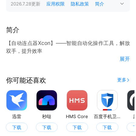
2026.7.28
更新
应用权限
隐私政策
简介
简介
【自动连点器Xcon】——智能自动化操作工具，解放
双手，提升效率
展开
​​核心功能​​
你可能还喜欢
更多
​​【全能连点器​​】
•支持单点、多点、长按、滑动等自定义操作，可精准
设置点击位置、间隔时间与循环次数。毫秒级响应速
度，适用于游戏连招、重复签到、数据录入等高频率场
景。
迅雷
秒哒
HMS Core
百度手机卫士
•​​一键脚本录制​​：无需编程基础，通过录制屏幕操作即
下载
下载
下载
下载
可生成自动化脚本，支持多任务组合执行，轻松实现批