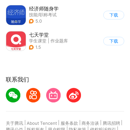
经济师随身学
技能/职称考试
下载
|
作业题库
5.0
七天学堂
学生课堂
|
作业题库
下载
1.5
联系我们
|
|
|
|
|
关于腾讯
About Tencent
服务条款
商务洽谈
腾讯招聘
|
|
|
|
|
腾讯公益
版权所有
用户权限
隐私政策
侵权投诉指引