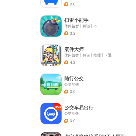
0.0
扫雷小能手
休闲益智
|
解谜
|
io
3.2
案件大师
休闲益智
|
解谜
|
推理
|
卡通
4.2
随行公交
公交地铁
0.0
公交车易出行
公交地铁
0.0