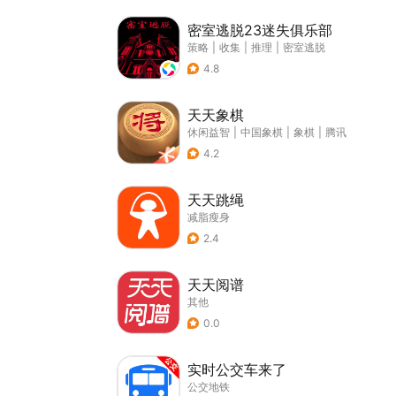
密室逃脱23迷失俱乐部
策略
|
收集
|
推理
|
密室逃脱
4.8
天天象棋
休闲益智
|
中国象棋
|
象棋
|
腾讯
4.2
天天跳绳
减脂瘦身
2.4
天天阅谱
其他
0.0
实时公交车来了
公交地铁