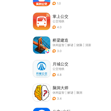
1.0
掌上公交
公交地铁
4.0
桥梁建造
休闲益智
|
解谜
|
烧脑
|
清新
3.0
月城公交
公交地铁
4.8
脑洞大师
休闲益智
|
解谜
|
脑洞
3.4