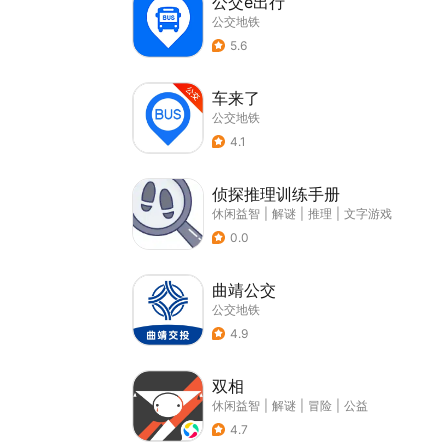
公交e出行
公交地铁
5.6
车来了
公交地铁
4.1
侦探推理训练手册
休闲益智
|
解谜
|
推理
|
文字游戏
0.0
曲靖公交
公交地铁
4.9
双相
休闲益智
|
解谜
|
冒险
|
公益
4.7