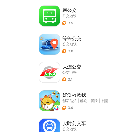
易公交
公交地铁
3.5
等等公交
公交地铁
0.0
大连公交
公交地铁
3.1
好汉救救我
创新品类
|
解谜
|
冒险
|
剧情
0.0
实时公交车
公交地铁