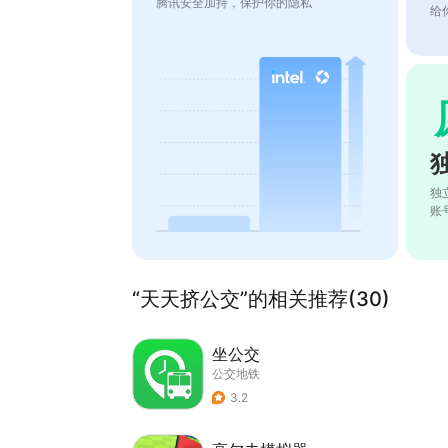
腾讯安全加持，保护你的隐私
给
独
账
“天天挤公交”的相关推荐(30)
坐公交
公交地铁
3.2