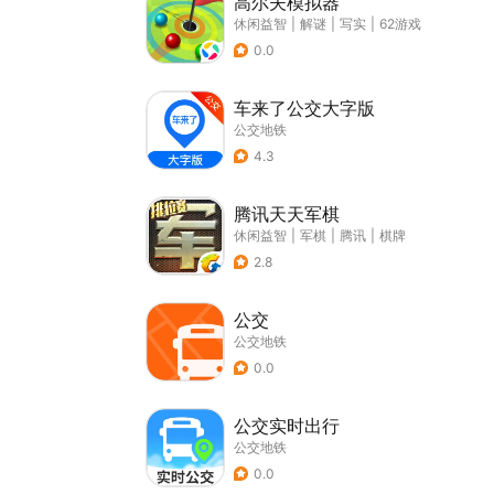
高尔夫模拟器
休闲益智
|
解谜
|
写实
|
62游戏
0.0
车来了公交大字版
公交地铁
4.3
腾讯天天军棋
休闲益智
|
军棋
|
腾讯
|
棋牌
2.8
公交
公交地铁
0.0
公交实时出行
公交地铁
0.0