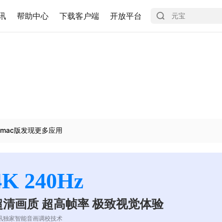
讯
帮助中心
下载客户端
开放平台
mac版发现更多应用
4K 240Hz
超清画质 超高帧率 极致视觉体验
讯独家智能音画调校技术