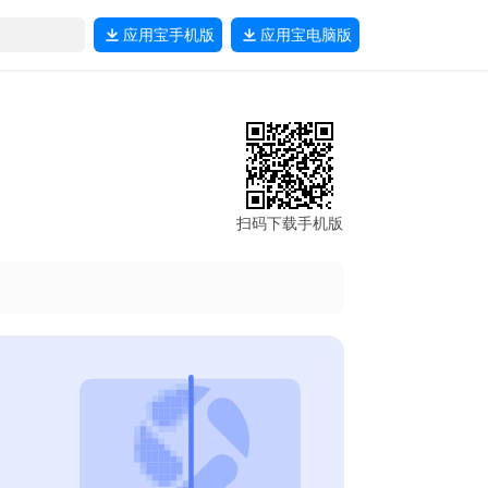
应用宝
手机版
应用宝
电脑版
扫码下载手机版