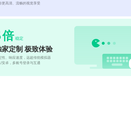
你更高清、流畅的视觉享受
5
倍
稳定
独家定制 极致体验
定性、响应速度，远超传统模拟器
OS/安卓，多账号登录与互通