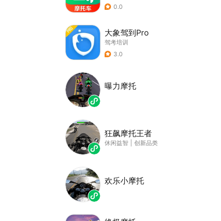
0.0
大象驾到Pro
驾考培训
3.0
曝力摩托
狂飙摩托王者
休闲益智
|
创新品类
欢乐小摩托