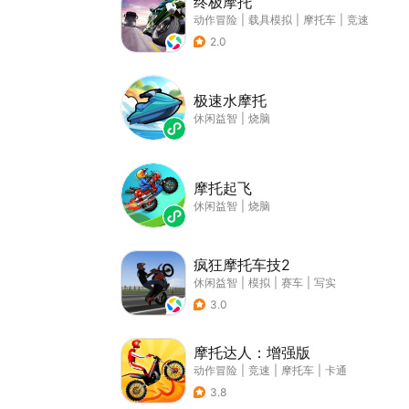
终极摩托
动作冒险
|
载具模拟
|
摩托车
|
竞速
2.0
极速水摩托
休闲益智
|
烧脑
摩托起飞
休闲益智
|
烧脑
疯狂摩托车技2
休闲益智
|
模拟
|
赛车
|
写实
3.0
摩托达人：增强版
动作冒险
|
竞速
|
摩托车
|
卡通
3.8