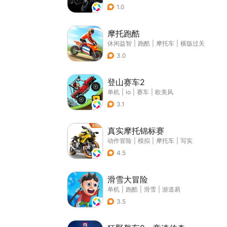
1.0
摩托跑酷
休闲益智
|
跑酷
|
摩托车
|
横版过关
3.0
登山赛车2
单机
|
io
|
赛车
|
欧美风
3.1
真实摩托锦标赛
动作冒险
|
模拟
|
摩托车
|
写实
4.5
滑雪大冒险
单机
|
跑酷
|
滑雪
|
游道易
3.5