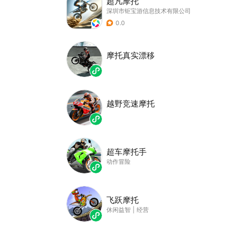
超凡摩托
深圳市钜宝游信息技术有限公司
0.0
摩托真实漂移
越野竞速摩托
超车摩托手
动作冒险
飞跃摩托
休闲益智
|
经营