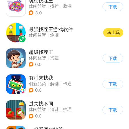
玩梗找茬王
休闲益智
|
找茬
|
脑洞
下载
|
烧脑
3.0
最强找茬王游戏软件
马上玩
休闲益智
|
烧脑
超级找茬王
休闲益智
|
找茬
下载
0.0
有种来找我
创新品类
|
解谜
|
卡通
下载
|
休闲益智
0.0
过关找不同
休闲益智
|
猜谜
|
推理
下载
|
卡通
0.0