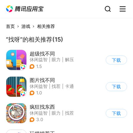
首页
游戏
相关推荐
“找呀”的相关推荐(15)
超级找不同
休闲益智
|
眼力
|
解压
下载
|
找茬
1.5
图片找不同
休闲益智
|
找茬
|
卡通
下载
|
指动网络
1.0
疯狂找东西
休闲益智
|
眼力
|
找茬
下载
3.0