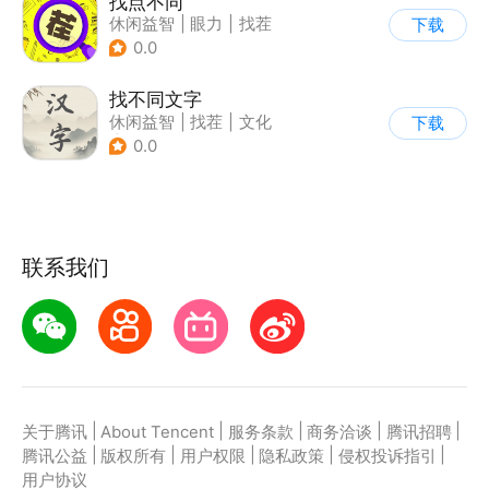
找点不同
休闲益智
|
眼力
|
找茬
下载
0.0
找不同文字
休闲益智
|
找茬
|
文化
下载
|
文字游戏
0.0
联系我们
|
|
|
|
|
关于腾讯
About Tencent
服务条款
商务洽谈
腾讯招聘
|
|
|
|
|
腾讯公益
版权所有
用户权限
隐私政策
侵权投诉指引
用户协议