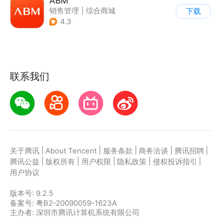
ABM
销售管理
|
综合商城
下载
|
其他
|
商家管理
4.3
联系我们
|
|
|
|
|
关于腾讯
About Tencent
服务条款
商务洽谈
腾讯招聘
|
|
|
|
|
腾讯公益
版权所有
用户权限
隐私政策
侵权投诉指引
用户协议
版本号:
9.2.5
备案号: 粤B2-20090059-1623A
主办者: 深圳市腾讯计算机系统有限公司