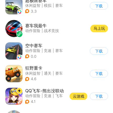
超极限赛车
休闲益智
|
模拟
|
赛车
下载
|
漂移
3.3
赛车我最牛
马上玩
动作冒险
|
战术竞技
空中赛车
动作冒险
|
竞速
|
赛车
下载
|
卡通
0.0
狂野重卡
休闲益智
|
通关
|
赛车
下载
4.6
QQ飞车-熊出没联动
动作冒险
|
竞速
|
飞车
云游戏
下载
|
漂移
4.1