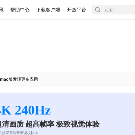
讯
帮助中心
下载客户端
开放平台
mac版发现更多应用
4K 240Hz
超清画质 超高帧率 极致视觉体验
讯独家智能音画调校技术