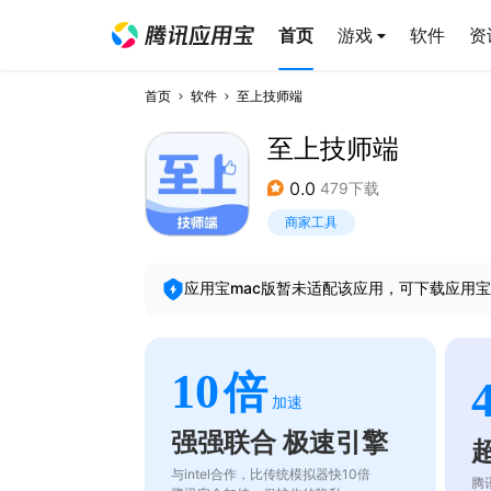
首页
游戏
软件
资
首页
软件
至上技师端
至上技师端
0.0
479下载
商家工具
应用宝mac版暂未适配该应用，可下载应用宝
10
倍
加速
强强联合 极速引擎
与intel合作，比传统模拟器快10倍
腾