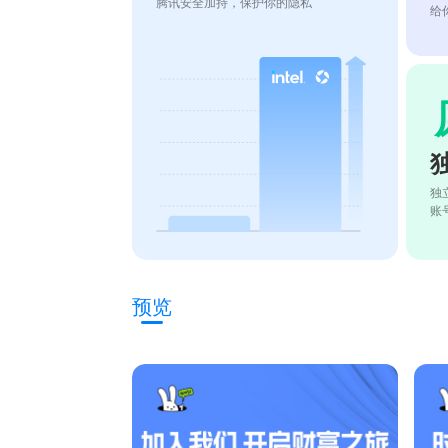
腾讯安全加持，保护你的隐私
给
独
账
预览