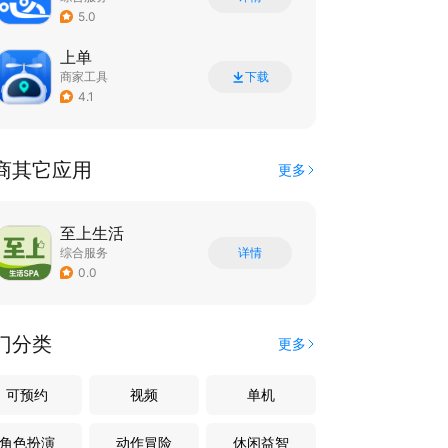
5.0
上单
商家工具
下载
4.1
商其它应用
更多
至上生活
综合服务
详情
0.0
门分类
更多
可预约
视频
单机
角色扮演
动作冒险
休闲益智