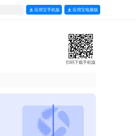
应用宝
手机版
应用宝
电脑版
扫码下载手机版