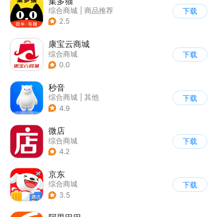
集多猫
综合商城
|
商品推荐
下载
|
返利
2.5
康宝云商城
综合商城
下载
0.0
秒音
综合商城
|
其他
下载
4.9
微店
综合商城
下载
4.2
京东
综合商城
下载
3.5