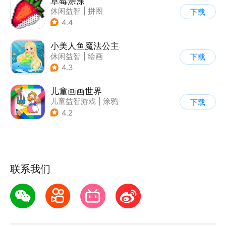
草莓涂涂
休闲益智
|
拼图
下载
|
儿童游戏
|
像素风
4.4
小美人鱼魔法公主
休闲益智
|
绘画
下载
|
儿童游戏
|
填色
4.3
儿童画画世界
儿童益智游戏
|
涂鸦
下载
4.2
联系我们