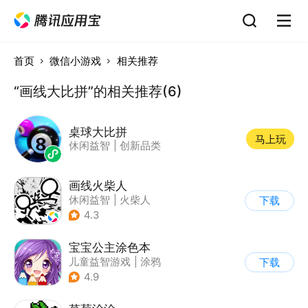
首页
微信小游戏
相关推荐
“画线大比拼”的相关推荐(6)
桌球大比拼
马上玩
休闲益智
|
创新品类
画线火柴人
休闲益智
|
火柴人
下载
|
DIY
4.3
宝宝公主涂色本
儿童益智游戏
|
涂鸦
下载
4.9